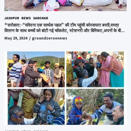
JASHPUR
NEWS
SAROKAR
*सरोकार:-“संवेदना एक सार्थक पहल” की टीम पहुंची कोरवापारा बस्ती,वस्त्र
वितरण के साथ बच्चों को बांटी गई चॉकलेट, स्टेशनरी और बिस्किट,अपनों के बीच
अपनों को पाकर भाव विभोर हुए लोग,संवेदना समूह के संस्थापक स्व.विश्वबंधु को
May 29, 2024
groundzeroenews
किया गया याद,समाजसेवी और समूह के लोगों ने रखी अपनी राय,कहा स्व.शर्मा के
अधूरे सपने को करेंगे पूरा..*