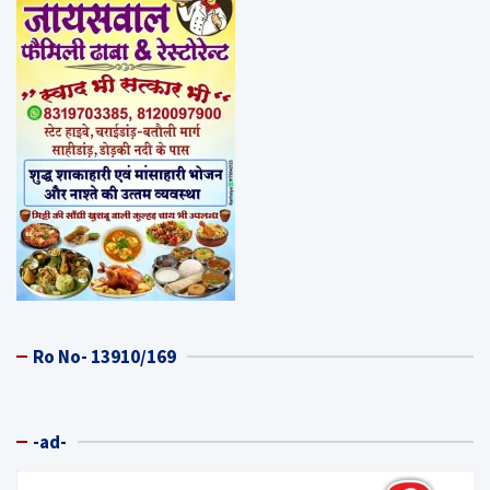
Ro No- 13910/169
-ad-