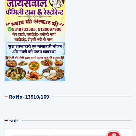
Ro No- 13910/169
-ad-