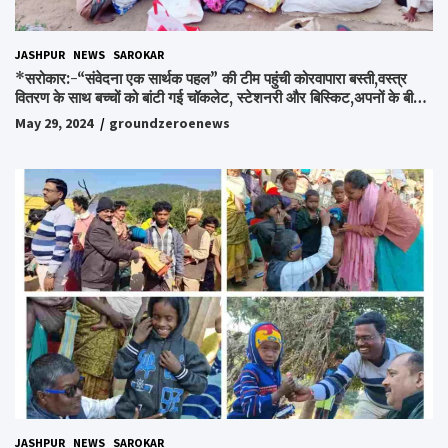
JASHPUR
NEWS
SAROKAR
*सरोकार:-“संवेदना एक सार्थक पहल” की टीम पहुंची कोरवापारा बस्ती,वस्त्र
वितरण के साथ बच्चों को बांटी गई चॉकलेट, स्टेशनरी और बिस्किट,अपनों के बीच
अपनों को पाकर भाव विभोर हुए लोग,संवेदना समूह के संस्थापक स्व.विश्वबंधु को
May 29, 2024
groundzeroenews
किया गया याद,समाजसेवी और समूह के लोगों ने रखी अपनी राय,कहा स्व.शर्मा के
अधूरे सपने को करेंगे पूरा..*
JASHPUR
NEWS
SAROKAR