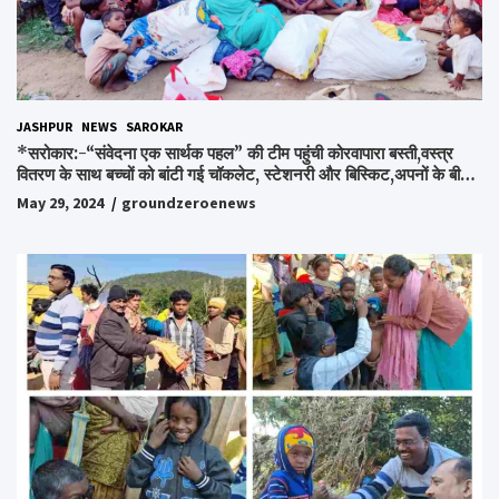
JASHPUR
NEWS
SAROKAR
*सरोकार:-“संवेदना एक सार्थक पहल” की टीम पहुंची कोरवापारा बस्ती,वस्त्र
वितरण के साथ बच्चों को बांटी गई चॉकलेट, स्टेशनरी और बिस्किट,अपनों के बीच
अपनों को पाकर भाव विभोर हुए लोग,संवेदना समूह के संस्थापक स्व.विश्वबंधु को
May 29, 2024
groundzeroenews
किया गया याद,समाजसेवी और समूह के लोगों ने रखी अपनी राय,कहा स्व.शर्मा के
अधूरे सपने को करेंगे पूरा..*