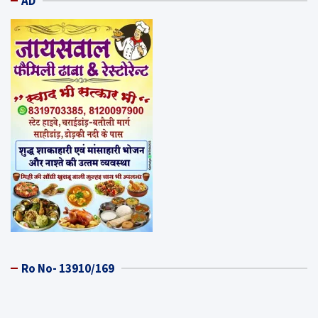
AD
Ro No- 13910/169