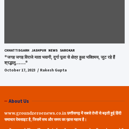
CHHATTISGARH
JASHPUR
NEWS
SAROKAR
*जगह जगह विराजे माता भवानी, दुर्गा पूजा से क्षेत्र हुआ भक्तिमय, जुट रहे हैं
श्रद्धालु……..*
October 17, 2023
Rakesh Gupta
About Us
www.groundzeroenews.co.in छत्तीसगढ़ में सबसे तेजी से बढ़ती हुई हिंदी
समाचार वेबसाइट है, जिसमें सच और समय का ख़ास महत्व है।