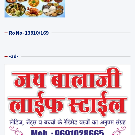
Ro No- 13910/169
-ad-