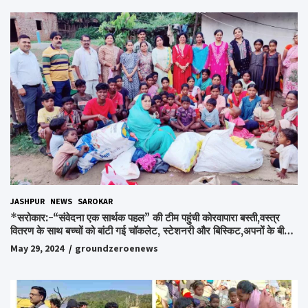
JASHPUR
NEWS
SAROKAR
*सरोकार:-“संवेदना एक सार्थक पहल” की टीम पहुंची कोरवापारा बस्ती,वस्त्र
वितरण के साथ बच्चों को बांटी गई चॉकलेट, स्टेशनरी और बिस्किट,अपनों के बीच
अपनों को पाकर भाव विभोर हुए लोग,संवेदना समूह के संस्थापक स्व.विश्वबंधु को
May 29, 2024
groundzeroenews
किया गया याद,समाजसेवी और समूह के लोगों ने रखी अपनी राय,कहा स्व.शर्मा के
अधूरे सपने को करेंगे पूरा..*