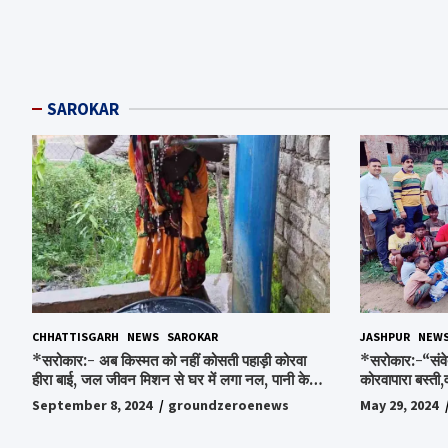
SAROKAR
CHHATTISGARH
NEWS
SAROKAR
JASHPUR
NEW
*सरोकार:- अब किस्मत को नहीं कोसती पहाड़ी कोरवा
*सरोकार:-“संवे
हीरा बाई, जल जीवन मिशन से घर में लगा नल, पानी के
कोरवापारा बस्ती,
लिए रोज होने वाली टेंशन से मिली मुक्ति…*
चॉकलेट, स्टेशनर
September 8, 2024
groundzeroenews
May 29, 2024
पाकर भाव विभोर 
स्व.विश्वबंधु क