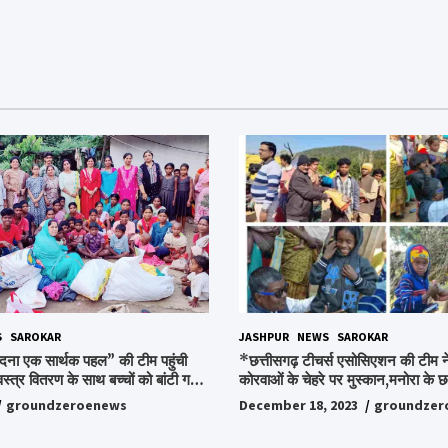
S
SAROKAR
JASHPUR
NEWS
SAROKAR
दना एक सार्थक पहल” की टीम पहुंची
*छत्तीसगढ़ टीचर्स एसोसिएशन की टीम ने
वस्त्र वितरण के साथ बच्चों को बांटी गई
कोरवाओं के चेहरे पर मुस्कान,मनोरा के छत
ी और बिस्किट,अपनों के बीच अपनों को
किया ये अभियान, पढ़िए पूरी ख़बर…*
groundzeroenews
December 18, 2023
groundzer
हुए लोग,संवेदना समूह के संस्थापक
ो किया गया याद,समाजसेवी और समूह के