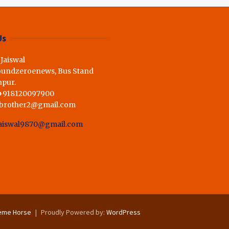
ी राय,कहा स्व.शर्मा के अधूरे सपने को
Us
 Jaiswal
oundzeroenews, Bus Stand
hpur.
 +918120097900
dbrother2@gmail.com
aiswal9870@gmail.com
eme Horse
Proudly Powered by:
WordPress