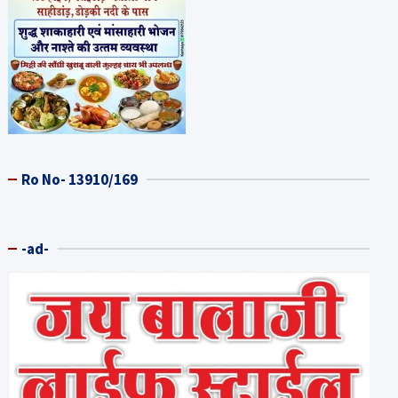
Ro No- 13910/169
-ad-