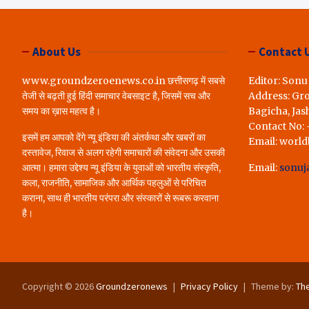
लोगों ने रखी अपन
करेंगे पूरा..*
About Us
Contact 
www.groundzeroenews.co.in छत्तीसगढ़ में सबसे
Editor: Sonu
तेजी से बढ़ती हुई हिंदी समाचार वेबसाइट है, जिसमें सच और
Address: Gr
समय का ख़ास महत्व है।
Bagicha, Jas
Contact No:
इसमें हम आपको देंगे न्यू इंडिया की अंतर्कथा और खबरों का
Email: worl
दस्तावेज, रिवाज से अलग रहेगी समाचारों की संवेदना और उसकी
आत्मा। हमारा उद्देश्य न्यू इंडिया के युवाओं को भारतीय संस्कृति,
Email:
sonuj
कला, राजनीति, सामाजिक और आर्थिक पहलुओं से परिचित
कराना, साथ ही भारतीय परंपरा और संस्कारों से रूबरू करवाना
है।
Copyright © 2026
Groundzeronews
Privacy Policy
Theme by:
Th