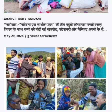
JASHPUR
NEWS
SAROKAR
*सरोकार:-“संवेदना एक सार्थक पहल” की टीम पहुंची कोरवापारा बस्ती,वस्त्र
वितरण के साथ बच्चों को बांटी गई चॉकलेट, स्टेशनरी और बिस्किट,अपनों के बीच
अपनों को पाकर भाव विभोर हुए लोग,संवेदना समूह के संस्थापक स्व.विश्वबंधु को
May 29, 2024
groundzeroenews
किया गया याद,समाजसेवी और समूह के लोगों ने रखी अपनी राय,कहा स्व.शर्मा के
अधूरे सपने को करेंगे पूरा..*