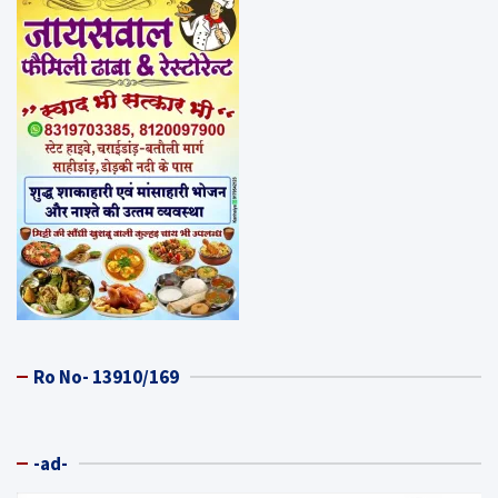
Ro No- 13910/169
-ad-