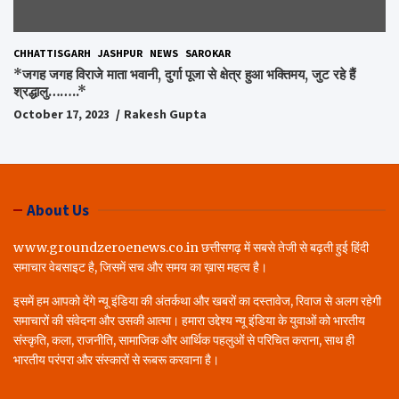
CHHATTISGARH
JASHPUR
NEWS
SAROKAR
*जगह जगह विराजे माता भवानी, दुर्गा पूजा से क्षेत्र हुआ भक्तिमय, जुट रहे हैं
श्रद्धालु……..*
October 17, 2023
Rakesh Gupta
About Us
www.groundzeroenews.co.in छत्तीसगढ़ में सबसे तेजी से बढ़ती हुई हिंदी
समाचार वेबसाइट है, जिसमें सच और समय का ख़ास महत्व है।
इसमें हम आपको देंगे न्यू इंडिया की अंतर्कथा और खबरों का दस्तावेज, रिवाज से अलग रहेगी
समाचारों की संवेदना और उसकी आत्मा। हमारा उद्देश्य न्यू इंडिया के युवाओं को भारतीय
संस्कृति, कला, राजनीति, सामाजिक और आर्थिक पहलुओं से परिचित कराना, साथ ही
भारतीय परंपरा और संस्कारों से रूबरू करवाना है।