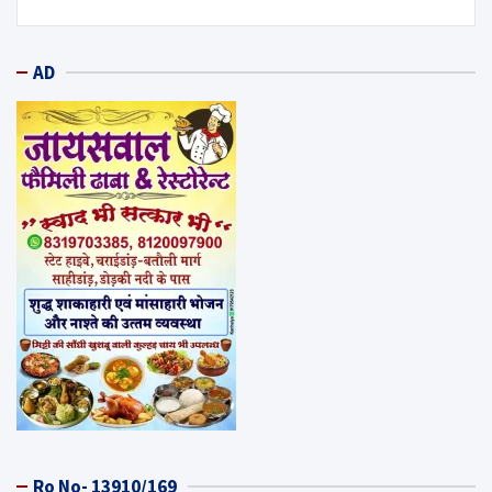
AD
Ro No- 13910/169