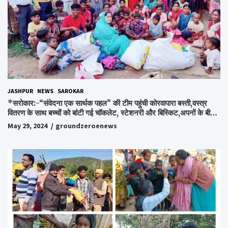
JASHPUR
NEWS
SAROKAR
*सरोकार:-“संवेदना एक सार्थक पहल” की टीम पहुंची कोरवापारा बस्ती,वस्त्र
वितरण के साथ बच्चों को बांटी गई चॉकलेट, स्टेशनरी और बिस्किट,अपनों के बीच
अपनों को पाकर भाव विभोर हुए लोग,संवेदना समूह के संस्थापक स्व.विश्वबंधु को
May 29, 2024
groundzeroenews
किया गया याद,समाजसेवी और समूह के लोगों ने रखी अपनी राय,कहा स्व.शर्मा के
अधूरे सपने को करेंगे पूरा..*