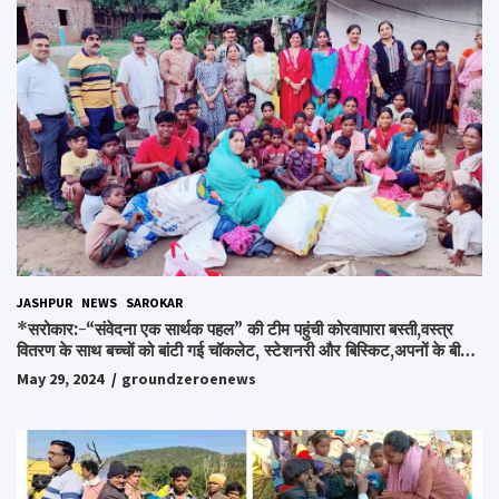
JASHPUR
NEWS
SAROKAR
*सरोकार:-“संवेदना एक सार्थक पहल” की टीम पहुंची कोरवापारा बस्ती,वस्त्र
वितरण के साथ बच्चों को बांटी गई चॉकलेट, स्टेशनरी और बिस्किट,अपनों के बीच
अपनों को पाकर भाव विभोर हुए लोग,संवेदना समूह के संस्थापक स्व.विश्वबंधु को
May 29, 2024
groundzeroenews
किया गया याद,समाजसेवी और समूह के लोगों ने रखी अपनी राय,कहा स्व.शर्मा के
अधूरे सपने को करेंगे पूरा..*