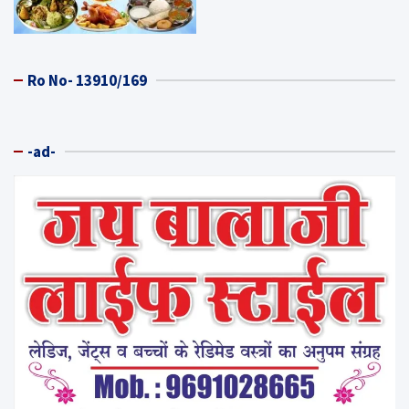
Ro No- 13910/169
-ad-