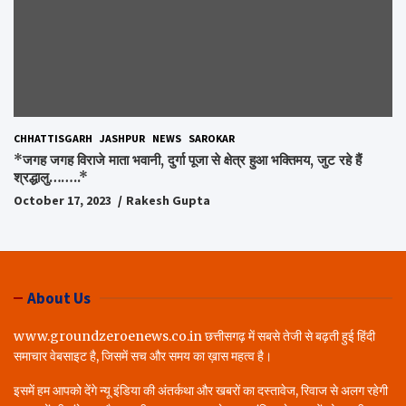
CHHATTISGARH
JASHPUR
NEWS
SAROKAR
*जगह जगह विराजे माता भवानी, दुर्गा पूजा से क्षेत्र हुआ भक्तिमय, जुट रहे हैं
श्रद्धालु……..*
October 17, 2023
Rakesh Gupta
About Us
www.groundzeroenews.co.in छत्तीसगढ़ में सबसे तेजी से बढ़ती हुई हिंदी
समाचार वेबसाइट है, जिसमें सच और समय का ख़ास महत्व है।
इसमें हम आपको देंगे न्यू इंडिया की अंतर्कथा और खबरों का दस्तावेज, रिवाज से अलग रहेगी