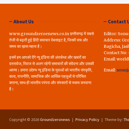
लोगों ने रखी अपन
करेंगे पूरा..*
About Us
Contact 
www.groundzeroenews.co.in छत्तीसगढ़ में सबसे
Editor: Sonu
तेजी से बढ़ती हुई हिंदी समाचार वेबसाइट है, जिसमें सच और
Address: Gr
समय का ख़ास महत्व है।
Bagicha, Jas
Contact No:
इसमें हम आपको देंगे न्यू इंडिया की अंतर्कथा और खबरों का
Email: worl
दस्तावेज, रिवाज से अलग रहेगी समाचारों की संवेदना और उसकी
आत्मा। हमारा उद्देश्य न्यू इंडिया के युवाओं को भारतीय संस्कृति,
Email:
sonuj
कला, राजनीति, सामाजिक और आर्थिक पहलुओं से परिचित
कराना, साथ ही भारतीय परंपरा और संस्कारों से रूबरू करवाना
है।
Copyright © 2026
Groundzeronews
Privacy Policy
Theme by:
Th