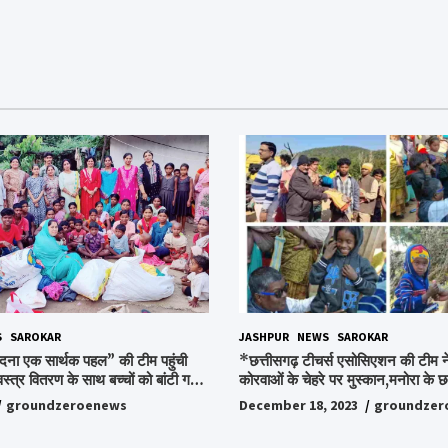
S
SAROKAR
JASHPUR
NEWS
SAROKAR
दना एक सार्थक पहल” की टीम पहुंची
*छत्तीसगढ़ टीचर्स एसोसिएशन की टीम ने
वस्त्र वितरण के साथ बच्चों को बांटी गई
कोरवाओं के चेहरे पर मुस्कान,मनोरा के छत
ी और बिस्किट,अपनों के बीच अपनों को
किया ये अभियान, पढ़िए पूरी ख़बर…*
groundzeroenews
December 18, 2023
groundzer
हुए लोग,संवेदना समूह के संस्थापक
ो किया गया याद,समाजसेवी और समूह के