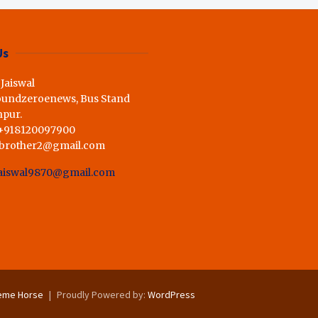
ी राय,कहा स्व.शर्मा के अधूरे सपने को
Us
 Jaiswal
oundzeroenews, Bus Stand
hpur.
 +918120097900
dbrother2@gmail.com
aiswal9870@gmail.com
eme Horse
Proudly Powered by:
WordPress