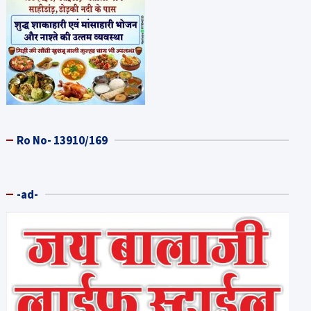
Ro No- 13910/169
-ad-