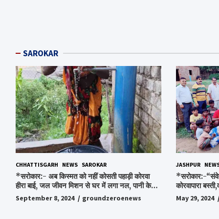
SAROKAR
CHHATTISGARH
NEWS
SAROKAR
JASHPUR
NEW
*सरोकार:- अब किस्मत को नहीं कोसती पहाड़ी कोरवा
*सरोकार:-“संवे
हीरा बाई, जल जीवन मिशन से घर में लगा नल, पानी के
कोरवापारा बस्ती,
लिए रोज होने वाली टेंशन से मिली मुक्ति…*
चॉकलेट, स्टेशनर
September 8, 2024
groundzeroenews
May 29, 2024
पाकर भाव विभोर 
स्व.विश्वबंधु क