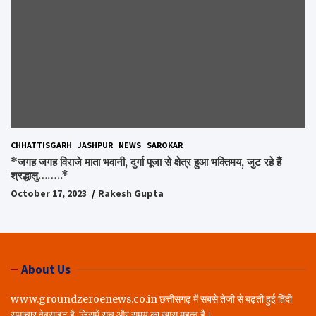
CHHATTISGARH
JASHPUR
NEWS
SAROKAR
*जगह जगह विराजे माता भवानी, दुर्गा पूजा से क्षेत्र हुआ भक्तिमय, जुट रहे हैं
श्रद्धालु……..*
October 17, 2023
Rakesh Gupta
About Us
www.groundzeroenews.co.in छत्तीसगढ़ में सबसे तेजी से बढ़ती हुई हिंदी
समाचार वेबसाइट है, जिसमें सच और समय का ख़ास महत्व है।