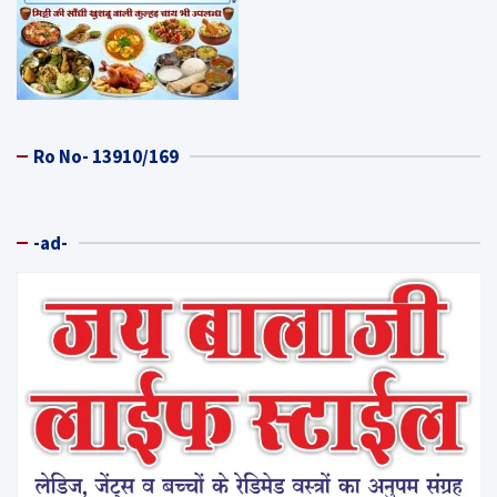
Ro No- 13910/169
-ad-