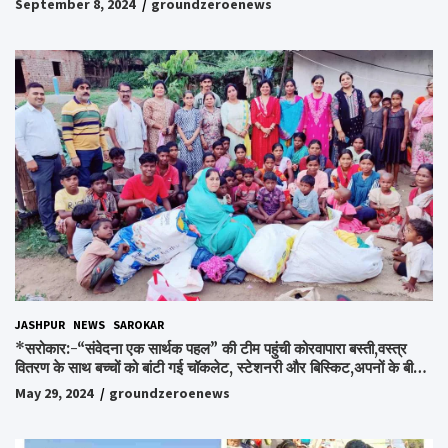
September 8, 2024
groundzeroenews
JASHPUR
NEWS
SAROKAR
*सरोकार:-“संवेदना एक सार्थक पहल” की टीम पहुंची कोरवापारा बस्ती,वस्त्र
वितरण के साथ बच्चों को बांटी गई चॉकलेट, स्टेशनरी और बिस्किट,अपनों के बीच
अपनों को पाकर भाव विभोर हुए लोग,संवेदना समूह के संस्थापक स्व.विश्वबंधु को
May 29, 2024
groundzeroenews
किया गया याद,समाजसेवी और समूह के लोगों ने रखी अपनी राय,कहा स्व.शर्मा के
अधूरे सपने को करेंगे पूरा..*