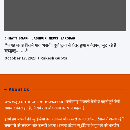
CHHATTISGARH
JASHPUR
NEWS
SAROKAR
*जगह जगह विराजे माता भवानी, दुर्गा पूजा से क्षेत्र हुआ भक्तिमय, जुट रहे हैं
श्रद्धालु……..*
October 17, 2023
Rakesh Gupta
About Us
www.groundzeroenews.co.in छत्तीसगढ़ में सबसे तेजी से बढ़ती हुई हिंदी
समाचार वेबसाइट है, जिसमें सच और समय का ख़ास महत्व है।
इसमें हम आपको देंगे न्यू इंडिया की अंतर्कथा और खबरों का दस्तावेज, रिवाज से अलग रहेगी
समाचारों की संवेदना और उसकी आत्मा। हमारा उद्देश्य न्यू इंडिया के युवाओं को भारतीय