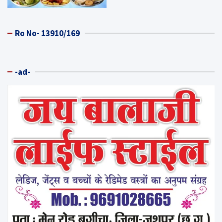
Ro No- 13910/169
-ad-