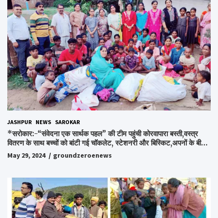
JASHPUR
NEWS
SAROKAR
*सरोकार:-“संवेदना एक सार्थक पहल” की टीम पहुंची कोरवापारा बस्ती,वस्त्र
वितरण के साथ बच्चों को बांटी गई चॉकलेट, स्टेशनरी और बिस्किट,अपनों के बीच
अपनों को पाकर भाव विभोर हुए लोग,संवेदना समूह के संस्थापक स्व.विश्वबंधु को
May 29, 2024
groundzeroenews
किया गया याद,समाजसेवी और समूह के लोगों ने रखी अपनी राय,कहा स्व.शर्मा के
अधूरे सपने को करेंगे पूरा..*