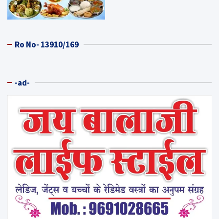
Ro No- 13910/169
-ad-