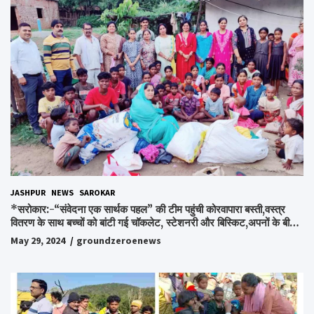
JASHPUR
NEWS
SAROKAR
*सरोकार:-“संवेदना एक सार्थक पहल” की टीम पहुंची कोरवापारा बस्ती,वस्त्र
वितरण के साथ बच्चों को बांटी गई चॉकलेट, स्टेशनरी और बिस्किट,अपनों के बीच
अपनों को पाकर भाव विभोर हुए लोग,संवेदना समूह के संस्थापक स्व.विश्वबंधु को
May 29, 2024
groundzeroenews
किया गया याद,समाजसेवी और समूह के लोगों ने रखी अपनी राय,कहा स्व.शर्मा के
अधूरे सपने को करेंगे पूरा..*