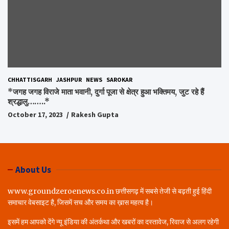
CHHATTISGARH
JASHPUR
NEWS
SAROKAR
*जगह जगह विराजे माता भवानी, दुर्गा पूजा से क्षेत्र हुआ भक्तिमय, जुट रहे हैं
श्रद्धालु……..*
October 17, 2023
Rakesh Gupta
About Us
www.groundzeroenews.co.in छत्तीसगढ़ में सबसे तेजी से बढ़ती हुई हिंदी
समाचार वेबसाइट है, जिसमें सच और समय का ख़ास महत्व है।
इसमें हम आपको देंगे न्यू इंडिया की अंतर्कथा और खबरों का दस्तावेज, रिवाज से अलग रहेगी