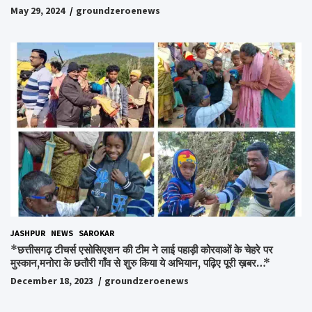
अपनों को पाकर भाव विभोर हुए लोग,संवेदना समूह के संस्थापक स्व.विश्वबंधु को
May 29, 2024
groundzeroenews
किया गया याद,समाजसेवी और समूह के लोगों ने रखी अपनी राय,कहा स्व.शर्मा के
अधूरे सपने को करेंगे पूरा..*
JASHPUR
NEWS
SAROKAR
*छत्तीसगढ़ टीचर्स एसोसिएशन की टीम ने लाई पहाड़ी कोरवाओं के चेहरे पर
मुस्कान,मनोरा के छतौरी गाँव से शुरु किया ये अभियान, पढ़िए पूरी ख़बर…*
December 18, 2023
groundzeroenews