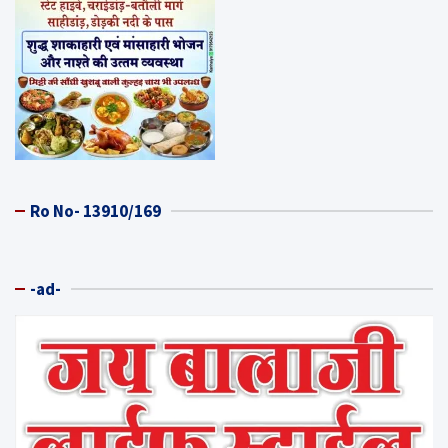
Ro No- 13910/169
-ad-