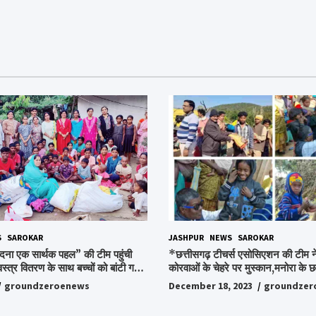
S
SAROKAR
JASHPUR
NEWS
SAROKAR
दना एक सार्थक पहल” की टीम पहुंची
*छत्तीसगढ़ टीचर्स एसोसिएशन की टीम ने
वस्त्र वितरण के साथ बच्चों को बांटी गई
कोरवाओं के चेहरे पर मुस्कान,मनोरा के छत
ी और बिस्किट,अपनों के बीच अपनों को
किया ये अभियान, पढ़िए पूरी ख़बर…*
groundzeroenews
December 18, 2023
groundzer
हुए लोग,संवेदना समूह के संस्थापक
ो किया गया याद,समाजसेवी और समूह के