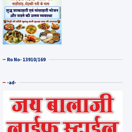
Ro No- 13910/169
-ad-