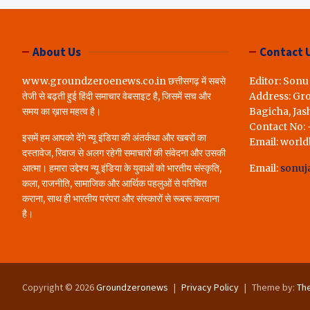
लोगों ने रखी अपन
करेंगे पूरा..*
About Us
Contact 
www.groundzeroenews.co.in छत्तीसगढ़ में सबसे
Editor: Sonu
तेजी से बढ़ती हुई हिंदी समाचार वेबसाइट है, जिसमें सच और
Address: Gr
समय का ख़ास महत्व है।
Bagicha, Jas
Contact No:
इसमें हम आपको देंगे न्यू इंडिया की अंतर्कथा और खबरों का
Email: worl
दस्तावेज, रिवाज से अलग रहेगी समाचारों की संवेदना और उसकी
आत्मा। हमारा उद्देश्य न्यू इंडिया के युवाओं को भारतीय संस्कृति,
Email:
sonuj
कला, राजनीति, सामाजिक और आर्थिक पहलुओं से परिचित
कराना, साथ ही भारतीय परंपरा और संस्कारों से रूबरू करवाना
है।
Copyright © 2026
Groundzeronews
Privacy Policy
Theme by:
Th