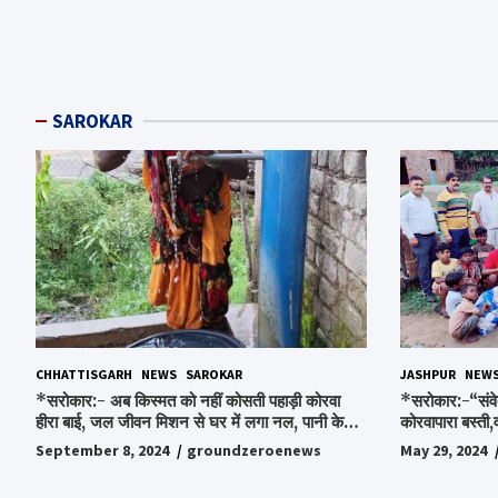
SAROKAR
CHHATTISGARH
NEWS
SAROKAR
JASHPUR
NEW
*सरोकार:- अब किस्मत को नहीं कोसती पहाड़ी कोरवा
*सरोकार:-“संवे
हीरा बाई, जल जीवन मिशन से घर में लगा नल, पानी के
कोरवापारा बस्ती,
लिए रोज होने वाली टेंशन से मिली मुक्ति…*
चॉकलेट, स्टेशनर
September 8, 2024
groundzeroenews
May 29, 2024
पाकर भाव विभोर 
स्व.विश्वबंधु क