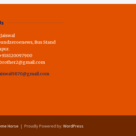
ी राय,कहा स्व.शर्मा के अधूरे सपने को
Us
 Jaiswal
oundzeroenews, Bus Stand
hpur.
 +918120097900
dbrother2@gmail.com
aiswal9870@gmail.com
eme Horse
Proudly Powered by:
WordPress