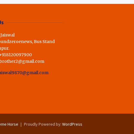
ी राय,कहा स्व.शर्मा के अधूरे सपने को
Us
 Jaiswal
oundzeroenews, Bus Stand
hpur.
 +918120097900
dbrother2@gmail.com
aiswal9870@gmail.com
eme Horse
Proudly Powered by:
WordPress