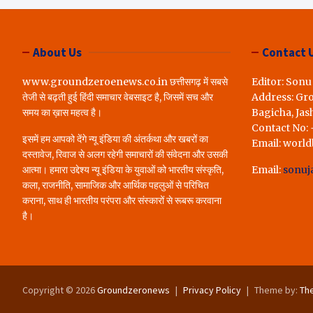
लोगों ने रखी अपन
करेंगे पूरा..*
About Us
Contact 
www.groundzeroenews.co.in छत्तीसगढ़ में सबसे
Editor: Sonu
तेजी से बढ़ती हुई हिंदी समाचार वेबसाइट है, जिसमें सच और
Address: Gr
समय का ख़ास महत्व है।
Bagicha, Jas
Contact No:
इसमें हम आपको देंगे न्यू इंडिया की अंतर्कथा और खबरों का
Email: worl
दस्तावेज, रिवाज से अलग रहेगी समाचारों की संवेदना और उसकी
आत्मा। हमारा उद्देश्य न्यू इंडिया के युवाओं को भारतीय संस्कृति,
Email:
sonuj
कला, राजनीति, सामाजिक और आर्थिक पहलुओं से परिचित
कराना, साथ ही भारतीय परंपरा और संस्कारों से रूबरू करवाना
है।
Copyright © 2026
Groundzeronews
Privacy Policy
Theme by:
Th