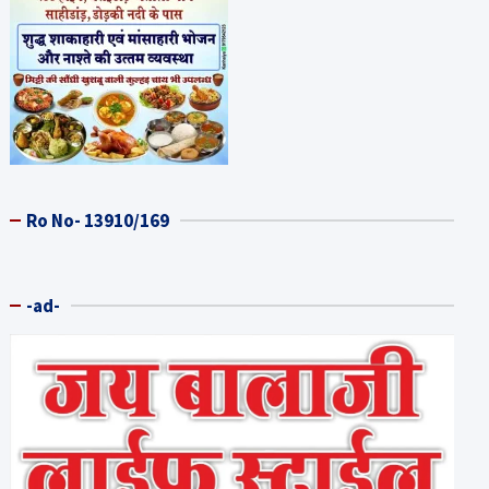
Ro No- 13910/169
-ad-