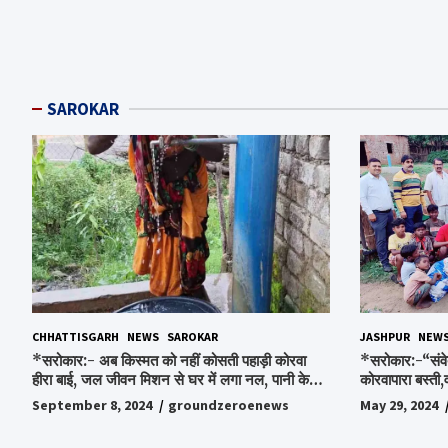
SAROKAR
CHHATTISGARH
NEWS
SAROKAR
JASHPUR
NEW
*सरोकार:- अब किस्मत को नहीं कोसती पहाड़ी कोरवा
*सरोकार:-“संवे
हीरा बाई, जल जीवन मिशन से घर में लगा नल, पानी के
कोरवापारा बस्ती,
लिए रोज होने वाली टेंशन से मिली मुक्ति…*
चॉकलेट, स्टेशनर
September 8, 2024
groundzeroenews
May 29, 2024
पाकर भाव विभोर 
स्व.विश्वबंधु क