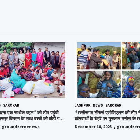
S
SAROKAR
JASHPUR
NEWS
SAROKAR
दना एक सार्थक पहल” की टीम पहुंची
*छत्तीसगढ़ टीचर्स एसोसिएशन की टीम ने
वस्त्र वितरण के साथ बच्चों को बांटी गई
कोरवाओं के चेहरे पर मुस्कान,मनोरा के छत
ी और बिस्किट,अपनों के बीच अपनों को
किया ये अभियान, पढ़िए पूरी ख़बर…*
groundzeroenews
December 18, 2023
groundzer
हुए लोग,संवेदना समूह के संस्थापक
ो किया गया याद,समाजसेवी और समूह के