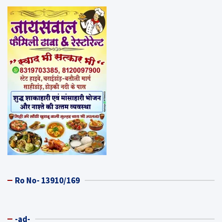
Ro No- 13910/169
-ad-