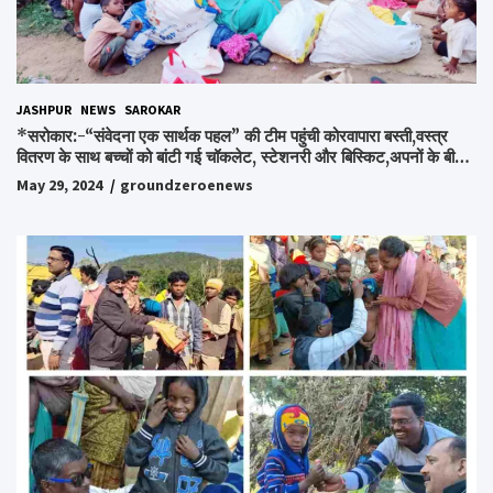
JASHPUR
NEWS
SAROKAR
*सरोकार:-“संवेदना एक सार्थक पहल” की टीम पहुंची कोरवापारा बस्ती,वस्त्र
वितरण के साथ बच्चों को बांटी गई चॉकलेट, स्टेशनरी और बिस्किट,अपनों के बीच
अपनों को पाकर भाव विभोर हुए लोग,संवेदना समूह के संस्थापक स्व.विश्वबंधु को
May 29, 2024
groundzeroenews
किया गया याद,समाजसेवी और समूह के लोगों ने रखी अपनी राय,कहा स्व.शर्मा के
अधूरे सपने को करेंगे पूरा..*