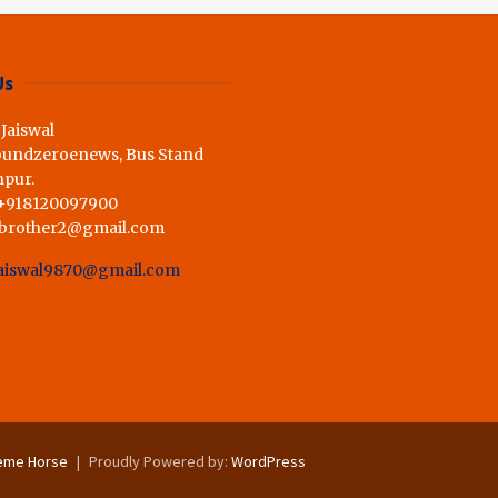
ी राय,कहा स्व.शर्मा के अधूरे सपने को
Us
 Jaiswal
oundzeroenews, Bus Stand
hpur.
 +918120097900
dbrother2@gmail.com
aiswal9870@gmail.com
eme Horse
Proudly Powered by:
WordPress