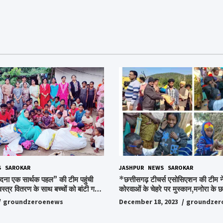
S
SAROKAR
JASHPUR
NEWS
SAROKAR
दना एक सार्थक पहल” की टीम पहुंची
*छत्तीसगढ़ टीचर्स एसोसिएशन की टीम ने
वस्त्र वितरण के साथ बच्चों को बांटी गई
कोरवाओं के चेहरे पर मुस्कान,मनोरा के छत
ी और बिस्किट,अपनों के बीच अपनों को
किया ये अभियान, पढ़िए पूरी ख़बर…*
groundzeroenews
December 18, 2023
groundzer
हुए लोग,संवेदना समूह के संस्थापक
ो किया गया याद,समाजसेवी और समूह के