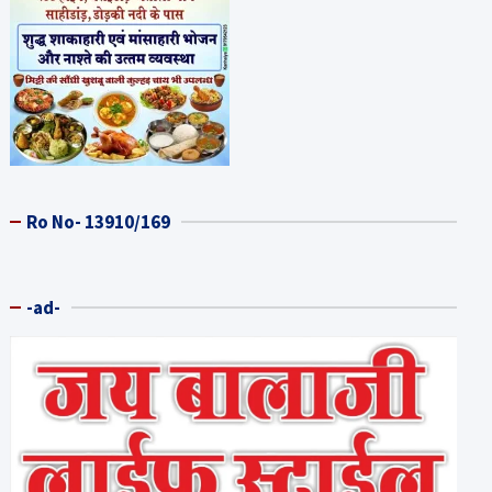
Ro No- 13910/169
-ad-