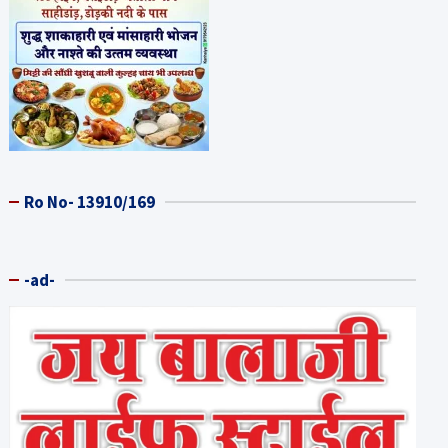
Ro No- 13910/169
-ad-