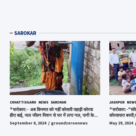
SAROKAR
CHHATTISGARH
NEWS
SAROKAR
JASHPUR
NEW
*सरोकार:- अब किस्मत को नहीं कोसती पहाड़ी कोरवा
*सरोकार:-“संवे
हीरा बाई, जल जीवन मिशन से घर में लगा नल, पानी के
कोरवापारा बस्ती,
लिए रोज होने वाली टेंशन से मिली मुक्ति…*
चॉकलेट, स्टेशनर
September 8, 2024
groundzeroenews
May 29, 2024
पाकर भाव विभोर 
स्व.विश्वबंधु क