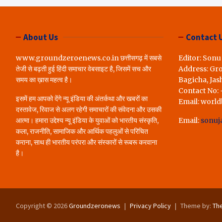
लोगों ने रखी अपन
करेंगे पूरा..*
About Us
Contact 
www.groundzeroenews.co.in छत्तीसगढ़ में सबसे
Editor: Sonu
तेजी से बढ़ती हुई हिंदी समाचार वेबसाइट है, जिसमें सच और
Address: Gr
समय का ख़ास महत्व है।
Bagicha, Jas
Contact No:
इसमें हम आपको देंगे न्यू इंडिया की अंतर्कथा और खबरों का
Email: worl
दस्तावेज, रिवाज से अलग रहेगी समाचारों की संवेदना और उसकी
आत्मा। हमारा उद्देश्य न्यू इंडिया के युवाओं को भारतीय संस्कृति,
Email:
sonuj
कला, राजनीति, सामाजिक और आर्थिक पहलुओं से परिचित
कराना, साथ ही भारतीय परंपरा और संस्कारों से रूबरू करवाना
है।
Copyright © 2026
Groundzeronews
Privacy Policy
Theme by:
Th