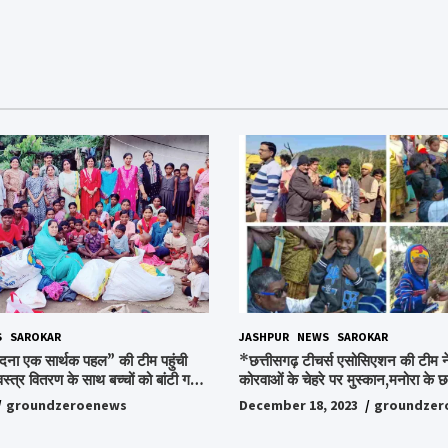
S
SAROKAR
JASHPUR
NEWS
SAROKAR
दना एक सार्थक पहल” की टीम पहुंची
*छत्तीसगढ़ टीचर्स एसोसिएशन की टीम ने
वस्त्र वितरण के साथ बच्चों को बांटी गई
कोरवाओं के चेहरे पर मुस्कान,मनोरा के छत
ी और बिस्किट,अपनों के बीच अपनों को
किया ये अभियान, पढ़िए पूरी ख़बर…*
groundzeroenews
December 18, 2023
groundzer
हुए लोग,संवेदना समूह के संस्थापक
ो किया गया याद,समाजसेवी और समूह के