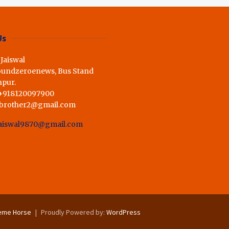
ी राय,कहा स्व.शर्मा के अधूरे सपने को
Us
 Jaiswal
oundzeroenews, Bus Stand
hpur.
 +918120097900
dbrother2@gmail.com
aiswal9870@gmail.com
eme Horse
Proudly Powered by:
WordPress