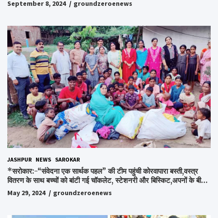
September 8, 2024
groundzeroenews
JASHPUR
NEWS
SAROKAR
*सरोकार:-“संवेदना एक सार्थक पहल” की टीम पहुंची कोरवापारा बस्ती,वस्त्र
वितरण के साथ बच्चों को बांटी गई चॉकलेट, स्टेशनरी और बिस्किट,अपनों के बीच
अपनों को पाकर भाव विभोर हुए लोग,संवेदना समूह के संस्थापक स्व.विश्वबंधु को
May 29, 2024
groundzeroenews
किया गया याद,समाजसेवी और समूह के लोगों ने रखी अपनी राय,कहा स्व.शर्मा के
अधूरे सपने को करेंगे पूरा..*