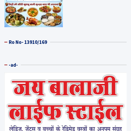
Ro No- 13910/169
-ad-