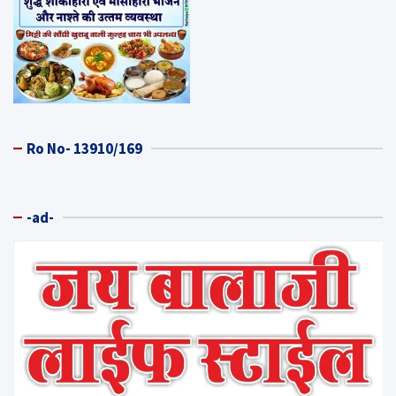
Ro No- 13910/169
-ad-