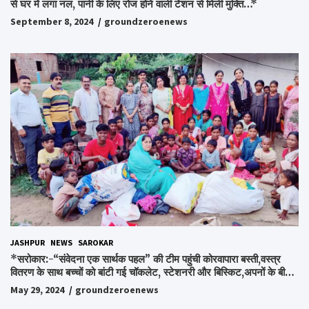
से घर में लगा नल, पानी के लिए रोज होने वाली टेंशन से मिली मुक्ति…*
September 8, 2024
groundzeroenews
JASHPUR
NEWS
SAROKAR
*सरोकार:-“संवेदना एक सार्थक पहल” की टीम पहुंची कोरवापारा बस्ती,वस्त्र
वितरण के साथ बच्चों को बांटी गई चॉकलेट, स्टेशनरी और बिस्किट,अपनों के बीच
अपनों को पाकर भाव विभोर हुए लोग,संवेदना समूह के संस्थापक स्व.विश्वबंधु को
May 29, 2024
groundzeroenews
किया गया याद,समाजसेवी और समूह के लोगों ने रखी अपनी राय,कहा स्व.शर्मा के