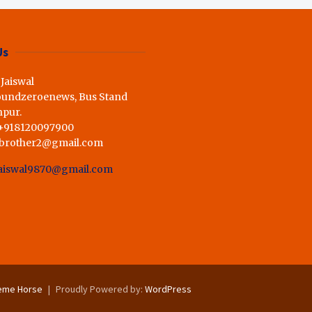
ी राय,कहा स्व.शर्मा के अधूरे सपने को
Us
 Jaiswal
oundzeroenews, Bus Stand
hpur.
 +918120097900
dbrother2@gmail.com
aiswal9870@gmail.com
eme Horse
Proudly Powered by:
WordPress