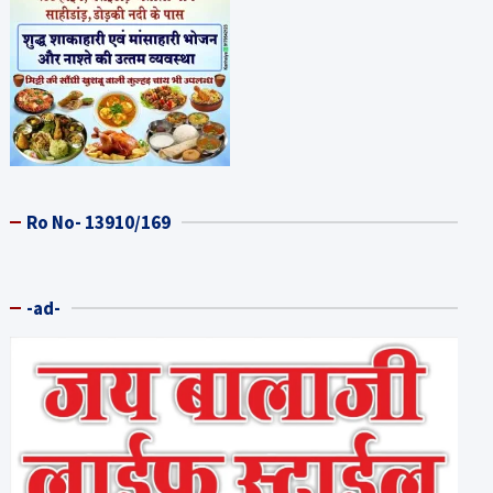
Ro No- 13910/169
-ad-