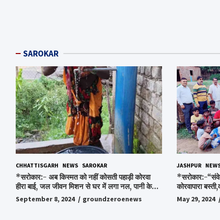
SAROKAR
CHHATTISGARH
NEWS
SAROKAR
JASHPUR
NEW
*सरोकार:- अब किस्मत को नहीं कोसती पहाड़ी कोरवा
*सरोकार:-“संवे
हीरा बाई, जल जीवन मिशन से घर में लगा नल, पानी के
कोरवापारा बस्ती,
लिए रोज होने वाली टेंशन से मिली मुक्ति…*
चॉकलेट, स्टेशनर
September 8, 2024
groundzeroenews
May 29, 2024
पाकर भाव विभोर 
स्व.विश्वबंधु क