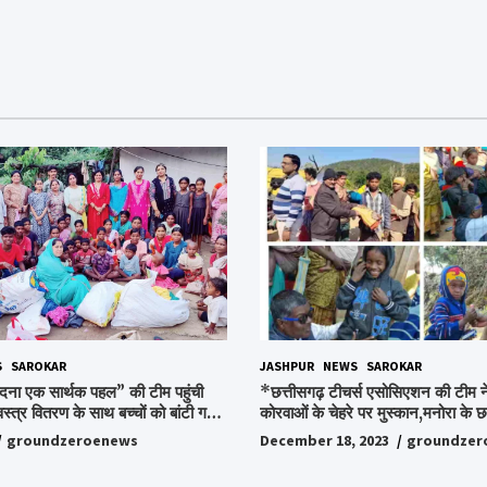
S
SAROKAR
JASHPUR
NEWS
SAROKAR
दना एक सार्थक पहल” की टीम पहुंची
*छत्तीसगढ़ टीचर्स एसोसिएशन की टीम ने
वस्त्र वितरण के साथ बच्चों को बांटी गई
कोरवाओं के चेहरे पर मुस्कान,मनोरा के छत
ी और बिस्किट,अपनों के बीच अपनों को
किया ये अभियान, पढ़िए पूरी ख़बर…*
groundzeroenews
December 18, 2023
groundzer
हुए लोग,संवेदना समूह के संस्थापक
ो किया गया याद,समाजसेवी और समूह के