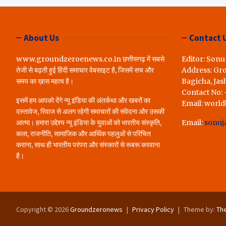
लोगों ने रखी अपन
करेंगे पूरा..*
About Us
Contact 
www.groundzeroenews.co.in छत्तीसगढ़ में सबसे
Editor: Sonu
तेजी से बढ़ती हुई हिंदी समाचार वेबसाइट है, जिसमें सच और
Address: Gr
समय का ख़ास महत्व है।
Bagicha, Jas
Contact No:
इसमें हम आपको देंगे न्यू इंडिया की अंतर्कथा और खबरों का
Email: worl
दस्तावेज, रिवाज से अलग रहेगी समाचारों की संवेदना और उसकी
आत्मा। हमारा उद्देश्य न्यू इंडिया के युवाओं को भारतीय संस्कृति,
Email:
sonuj
कला, राजनीति, सामाजिक और आर्थिक पहलुओं से परिचित
कराना, साथ ही भारतीय परंपरा और संस्कारों से रूबरू करवाना
है।
Copyright © 2026
Groundzeronews
Privacy Policy
Theme by:
Th