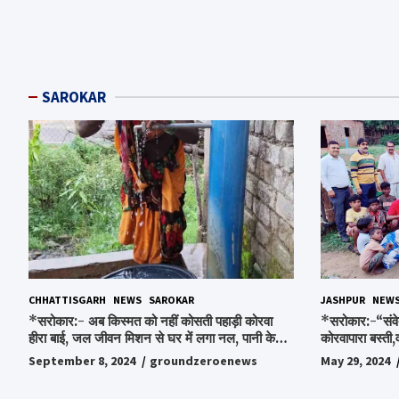
SAROKAR
CHHATTISGARH
NEWS
SAROKAR
JASHPUR
NEW
*सरोकार:- अब किस्मत को नहीं कोसती पहाड़ी कोरवा
*सरोकार:-“संवे
हीरा बाई, जल जीवन मिशन से घर में लगा नल, पानी के
कोरवापारा बस्ती,
लिए रोज होने वाली टेंशन से मिली मुक्ति…*
चॉकलेट, स्टेशनर
September 8, 2024
groundzeroenews
May 29, 2024
पाकर भाव विभोर 
स्व.विश्वबंधु क