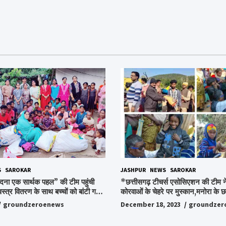
S
SAROKAR
JASHPUR
NEWS
SAROKAR
दना एक सार्थक पहल” की टीम पहुंची
*छत्तीसगढ़ टीचर्स एसोसिएशन की टीम ने
वस्त्र वितरण के साथ बच्चों को बांटी गई
कोरवाओं के चेहरे पर मुस्कान,मनोरा के छत
ी और बिस्किट,अपनों के बीच अपनों को
किया ये अभियान, पढ़िए पूरी ख़बर…*
groundzeroenews
December 18, 2023
groundzer
हुए लोग,संवेदना समूह के संस्थापक
ो किया गया याद,समाजसेवी और समूह के