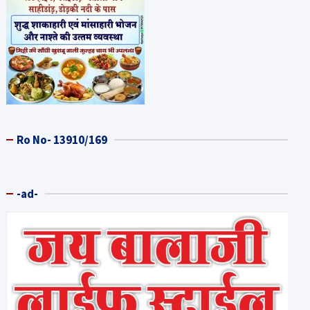
Ro No- 13910/169
-ad-