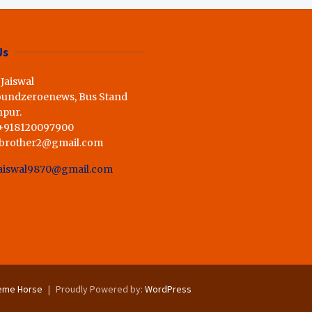
ी राय,कहा स्व.शर्मा के अधूरे सपने को
Us
 Jaiswal
oundzeroenews, Bus Stand
hpur.
 +918120097900
dbrother2@gmail.com
aiswal9870@gmail.com
eme Horse
Proudly Powered by:
WordPress