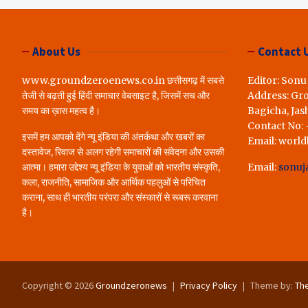
लोगों ने रखी अपन
करेंगे पूरा..*
About Us
Contact 
www.groundzeroenews.co.in छत्तीसगढ़ में सबसे
Editor: Sonu
तेजी से बढ़ती हुई हिंदी समाचार वेबसाइट है, जिसमें सच और
Address: Gr
समय का ख़ास महत्व है।
Bagicha, Jas
Contact No:
इसमें हम आपको देंगे न्यू इंडिया की अंतर्कथा और खबरों का
Email: worl
दस्तावेज, रिवाज से अलग रहेगी समाचारों की संवेदना और उसकी
आत्मा। हमारा उद्देश्य न्यू इंडिया के युवाओं को भारतीय संस्कृति,
Email:
sonuj
कला, राजनीति, सामाजिक और आर्थिक पहलुओं से परिचित
कराना, साथ ही भारतीय परंपरा और संस्कारों से रूबरू करवाना
है।
Copyright © 2026
Groundzeronews
Privacy Policy
Theme by:
Th