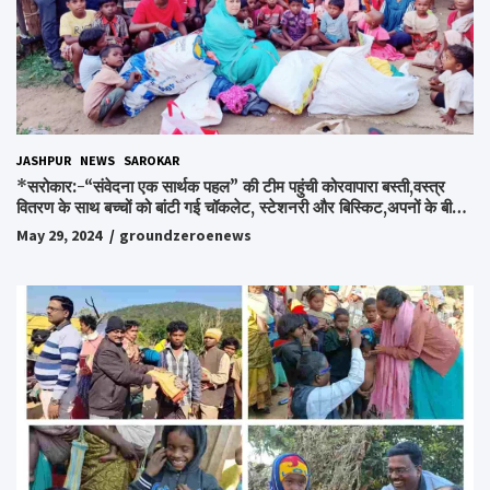
JASHPUR
NEWS
SAROKAR
*सरोकार:-“संवेदना एक सार्थक पहल” की टीम पहुंची कोरवापारा बस्ती,वस्त्र
वितरण के साथ बच्चों को बांटी गई चॉकलेट, स्टेशनरी और बिस्किट,अपनों के बीच
अपनों को पाकर भाव विभोर हुए लोग,संवेदना समूह के संस्थापक स्व.विश्वबंधु को
May 29, 2024
groundzeroenews
किया गया याद,समाजसेवी और समूह के लोगों ने रखी अपनी राय,कहा स्व.शर्मा के
अधूरे सपने को करेंगे पूरा..*