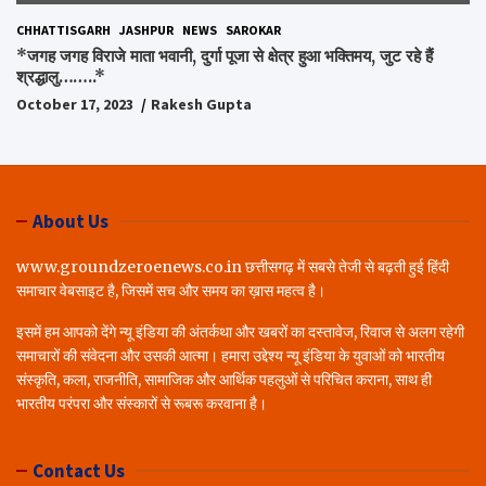
CHHATTISGARH
JASHPUR
NEWS
SAROKAR
*जगह जगह विराजे माता भवानी, दुर्गा पूजा से क्षेत्र हुआ भक्तिमय, जुट रहे हैं
श्रद्धालु……..*
October 17, 2023
Rakesh Gupta
About Us
www.groundzeroenews.co.in छत्तीसगढ़ में सबसे तेजी से बढ़ती हुई हिंदी
समाचार वेबसाइट है, जिसमें सच और समय का ख़ास महत्व है।
इसमें हम आपको देंगे न्यू इंडिया की अंतर्कथा और खबरों का दस्तावेज, रिवाज से अलग रहेगी
समाचारों की संवेदना और उसकी आत्मा। हमारा उद्देश्य न्यू इंडिया के युवाओं को भारतीय
संस्कृति, कला, राजनीति, सामाजिक और आर्थिक पहलुओं से परिचित कराना, साथ ही
भारतीय परंपरा और संस्कारों से रूबरू करवाना है।
Contact Us