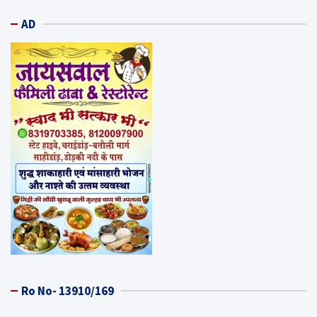
AD
Ro No- 13910/169