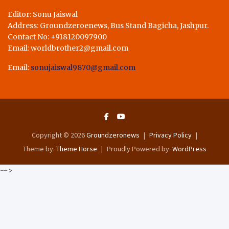
Editor: Sonu Jaiswal
Address: Groundzeroenews, Bus Stand Bagicha, Jashpur.
Contact No: +918120097900
Email: worldbrother2@gmail.com
Email:
sonujaiswal9870@gmail.com
Copyright © 2026
Groundzeronews
Privacy Policy
Theme by:
Theme Horse
Proudly Powered by:
WordPress
-->