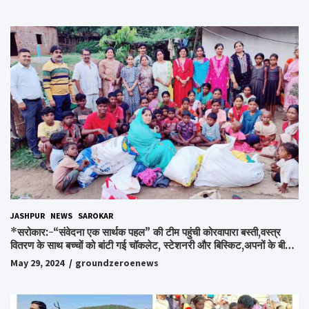
JASHPUR
NEWS
SAROKAR
*सरोकार:-“संवेदना एक सार्थक पहल” की टीम पहुंची कोरवापारा बस्ती,वस्त्र
वितरण के साथ बच्चों को बांटी गई चॉकलेट, स्टेशनरी और बिस्किट,अपनों के बीच
अपनों को पाकर भाव विभोर हुए लोग,संवेदना समूह के संस्थापक स्व.विश्वबंधु को
May 29, 2024
groundzeroenews
किया गया याद,समाजसेवी और समूह के लोगों ने रखी अपनी राय,कहा स्व.शर्मा के
अधूरे सपने को करेंगे पूरा..*