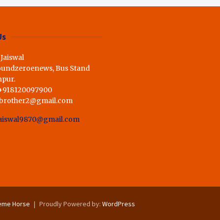
ी राय,कहा स्व.शर्मा के अधूरे सपने को
Us
 Jaiswal
oundzeroenews, Bus Stand
hpur.
 +918120097900
dbrother2@gmail.com
aiswal9870@gmail.com
eme Horse
Proudly Powered by:
WordPress