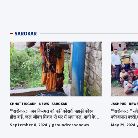
SAROKAR
CHHATTISGARH
NEWS
SAROKAR
JASHPUR
NEW
*सरोकार:- अब किस्मत को नहीं कोसती पहाड़ी कोरवा
*सरोकार:-“संवे
हीरा बाई, जल जीवन मिशन से घर में लगा नल, पानी के
कोरवापारा बस्ती,
लिए रोज होने वाली टेंशन से मिली मुक्ति…*
चॉकलेट, स्टेशनर
September 8, 2024
groundzeroenews
May 29, 2024
पाकर भाव विभोर 
स्व.विश्वबंधु क