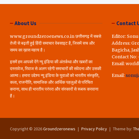
लोगों ने रखी अपन
करेंगे पूरा..*
About Us
Contact 
www.groundzeroenews.co.in छत्तीसगढ़ में सबसे
Editor: Sonu
तेजी से बढ़ती हुई हिंदी समाचार वेबसाइट है, जिसमें सच और
Address: Gr
समय का ख़ास महत्व है।
Bagicha, Jas
Contact No:
इसमें हम आपको देंगे न्यू इंडिया की अंतर्कथा और खबरों का
Email: worl
दस्तावेज, रिवाज से अलग रहेगी समाचारों की संवेदना और उसकी
आत्मा। हमारा उद्देश्य न्यू इंडिया के युवाओं को भारतीय संस्कृति,
Email:
sonuj
कला, राजनीति, सामाजिक और आर्थिक पहलुओं से परिचित
कराना, साथ ही भारतीय परंपरा और संस्कारों से रूबरू करवाना
है।
Copyright © 2026
Groundzeronews
Privacy Policy
Theme by:
Th