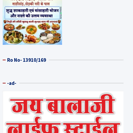
Ro No- 13910/169
-ad-