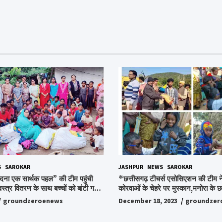
S
SAROKAR
JASHPUR
NEWS
SAROKAR
दना एक सार्थक पहल” की टीम पहुंची
*छत्तीसगढ़ टीचर्स एसोसिएशन की टीम ने
वस्त्र वितरण के साथ बच्चों को बांटी गई
कोरवाओं के चेहरे पर मुस्कान,मनोरा के छत
ी और बिस्किट,अपनों के बीच अपनों को
किया ये अभियान, पढ़िए पूरी ख़बर…*
groundzeroenews
December 18, 2023
groundzer
हुए लोग,संवेदना समूह के संस्थापक
ो किया गया याद,समाजसेवी और समूह के