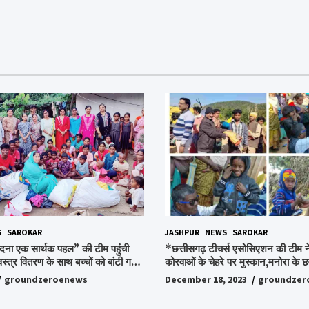
S
SAROKAR
JASHPUR
NEWS
SAROKAR
दना एक सार्थक पहल” की टीम पहुंची
*छत्तीसगढ़ टीचर्स एसोसिएशन की टीम ने
वस्त्र वितरण के साथ बच्चों को बांटी गई
कोरवाओं के चेहरे पर मुस्कान,मनोरा के छत
ी और बिस्किट,अपनों के बीच अपनों को
किया ये अभियान, पढ़िए पूरी ख़बर…*
groundzeroenews
December 18, 2023
groundzer
हुए लोग,संवेदना समूह के संस्थापक
ो किया गया याद,समाजसेवी और समूह के