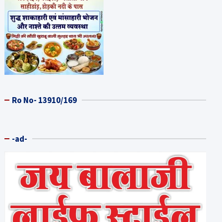
Ro No- 13910/169
-ad-