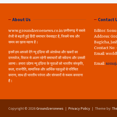
लोगों ने रखी अपन
करेंगे पूरा..*
About Us
Contact 
www.groundzeroenews.co.in छत्तीसगढ़ में सबसे
Editor: Sonu
तेजी से बढ़ती हुई हिंदी समाचार वेबसाइट है, जिसमें सच और
Address: Gr
समय का ख़ास महत्व है।
Bagicha, Jas
Contact No:
इसमें हम आपको देंगे न्यू इंडिया की अंतर्कथा और खबरों का
Email: worl
दस्तावेज, रिवाज से अलग रहेगी समाचारों की संवेदना और उसकी
आत्मा। हमारा उद्देश्य न्यू इंडिया के युवाओं को भारतीय संस्कृति,
Email:
sonuj
कला, राजनीति, सामाजिक और आर्थिक पहलुओं से परिचित
कराना, साथ ही भारतीय परंपरा और संस्कारों से रूबरू करवाना
है।
Copyright © 2026
Groundzeronews
Privacy Policy
Theme by:
Th