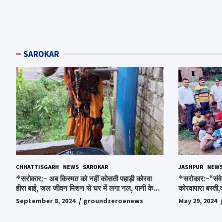
SAROKAR
CHHATTISGARH
NEWS
SAROKAR
JASHPUR
NEW
*सरोकार:- अब किस्मत को नहीं कोसती पहाड़ी कोरवा
*सरोकार:-“संवे
हीरा बाई, जल जीवन मिशन से घर में लगा नल, पानी के
कोरवापारा बस्ती,
लिए रोज होने वाली टेंशन से मिली मुक्ति…*
चॉकलेट, स्टेशनर
September 8, 2024
groundzeroenews
May 29, 2024
पाकर भाव विभोर 
स्व.विश्वबंधु क