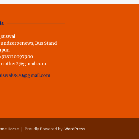
ी राय,कहा स्व.शर्मा के अधूरे सपने को
Us
 Jaiswal
oundzeroenews, Bus Stand
hpur.
 +918120097900
dbrother2@gmail.com
aiswal9870@gmail.com
eme Horse
Proudly Powered by:
WordPress