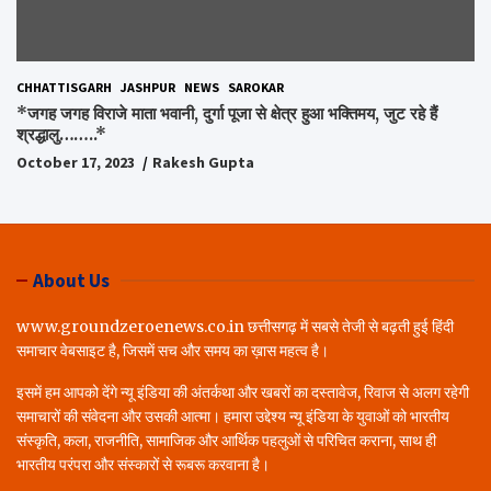
CHHATTISGARH
JASHPUR
NEWS
SAROKAR
*जगह जगह विराजे माता भवानी, दुर्गा पूजा से क्षेत्र हुआ भक्तिमय, जुट रहे हैं
श्रद्धालु……..*
October 17, 2023
Rakesh Gupta
About Us
www.groundzeroenews.co.in छत्तीसगढ़ में सबसे तेजी से बढ़ती हुई हिंदी
समाचार वेबसाइट है, जिसमें सच और समय का ख़ास महत्व है।
इसमें हम आपको देंगे न्यू इंडिया की अंतर्कथा और खबरों का दस्तावेज, रिवाज से अलग रहेगी
समाचारों की संवेदना और उसकी आत्मा। हमारा उद्देश्य न्यू इंडिया के युवाओं को भारतीय
संस्कृति, कला, राजनीति, सामाजिक और आर्थिक पहलुओं से परिचित कराना, साथ ही
भारतीय परंपरा और संस्कारों से रूबरू करवाना है।