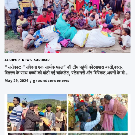
JASHPUR
NEWS
SAROKAR
*सरोकार:-“संवेदना एक सार्थक पहल” की टीम पहुंची कोरवापारा बस्ती,वस्त्र
वितरण के साथ बच्चों को बांटी गई चॉकलेट, स्टेशनरी और बिस्किट,अपनों के बीच
अपनों को पाकर भाव विभोर हुए लोग,संवेदना समूह के संस्थापक स्व.विश्वबंधु को
May 29, 2024
groundzeroenews
किया गया याद,समाजसेवी और समूह के लोगों ने रखी अपनी राय,कहा स्व.शर्मा के
अधूरे सपने को करेंगे पूरा..*