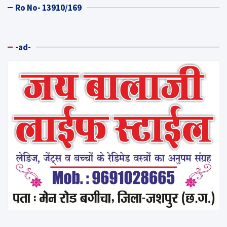
Ro No- 13910/169
-ad-