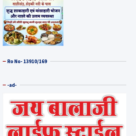
Ro No- 13910/169
-ad-