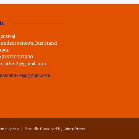
ी राय,कहा स्व.शर्मा के अधूरे सपने को
Us
 Jaiswal
oundzeroenews, Bus Stand
hpur.
 +918120097900
dbrother2@gmail.com
aiswal9870@gmail.com
eme Horse
Proudly Powered by:
WordPress