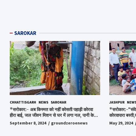
SAROKAR
CHHATTISGARH
NEWS
SAROKAR
JASHPUR
NEW
*सरोकार:- अब किस्मत को नहीं कोसती पहाड़ी कोरवा
*सरोकार:-“संवे
हीरा बाई, जल जीवन मिशन से घर में लगा नल, पानी के
कोरवापारा बस्ती,
लिए रोज होने वाली टेंशन से मिली मुक्ति…*
चॉकलेट, स्टेशनर
September 8, 2024
groundzeroenews
May 29, 2024
पाकर भाव विभोर 
स्व.विश्वबंधु क