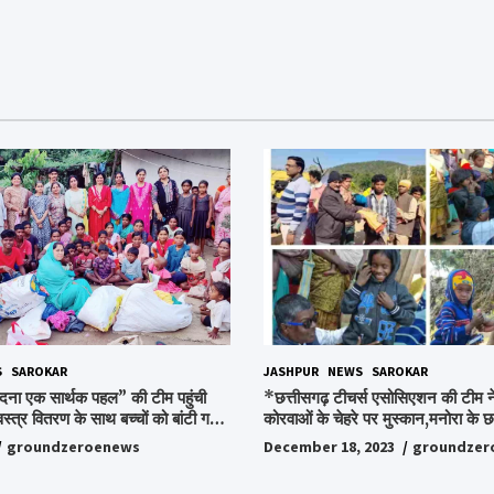
S
SAROKAR
JASHPUR
NEWS
SAROKAR
दना एक सार्थक पहल” की टीम पहुंची
*छत्तीसगढ़ टीचर्स एसोसिएशन की टीम ने
वस्त्र वितरण के साथ बच्चों को बांटी गई
कोरवाओं के चेहरे पर मुस्कान,मनोरा के छत
ी और बिस्किट,अपनों के बीच अपनों को
किया ये अभियान, पढ़िए पूरी ख़बर…*
groundzeroenews
December 18, 2023
groundzer
हुए लोग,संवेदना समूह के संस्थापक
ो किया गया याद,समाजसेवी और समूह के