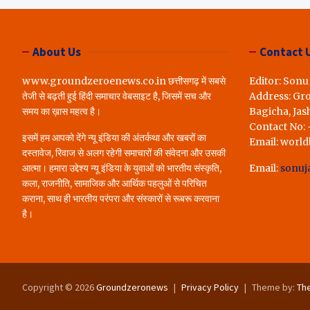
लोगों ने रखी अपन
करेंगे पूरा..*
About Us
Contact 
www.groundzeroenews.co.in छत्तीसगढ़ में सबसे
Editor: Sonu
तेजी से बढ़ती हुई हिंदी समाचार वेबसाइट है, जिसमें सच और
Address: Gr
समय का ख़ास महत्व है।
Bagicha, Jas
Contact No:
इसमें हम आपको देंगे न्यू इंडिया की अंतर्कथा और खबरों का
Email: worl
दस्तावेज, रिवाज से अलग रहेगी समाचारों की संवेदना और उसकी
आत्मा। हमारा उद्देश्य न्यू इंडिया के युवाओं को भारतीय संस्कृति,
Email:
sonuj
कला, राजनीति, सामाजिक और आर्थिक पहलुओं से परिचित
कराना, साथ ही भारतीय परंपरा और संस्कारों से रूबरू करवाना
है।
Copyright © 2026
Groundzeronews
Privacy Policy
Theme by:
Th