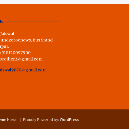
ी राय,कहा स्व.शर्मा के अधूरे सपने को
Us
 Jaiswal
oundzeroenews, Bus Stand
hpur.
 +918120097900
dbrother2@gmail.com
aiswal9870@gmail.com
eme Horse
Proudly Powered by:
WordPress