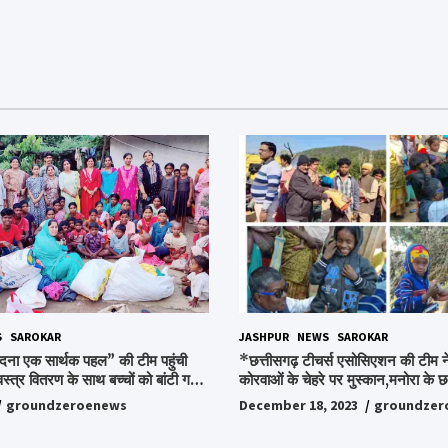
S
SAROKAR
JASHPUR
NEWS
SAROKAR
दना एक सार्थक पहल” की टीम पहुंची
*छत्तीसगढ़ टीचर्स एसोसिएशन की टीम ने
वस्त्र वितरण के साथ बच्चों को बांटी गई
कोरवाओं के चेहरे पर मुस्कान,मनोरा के छत
ी और बिस्किट,अपनों के बीच अपनों को
किया ये अभियान, पढ़िए पूरी ख़बर…*
groundzeroenews
December 18, 2023
groundzer
हुए लोग,संवेदना समूह के संस्थापक
ो किया गया याद,समाजसेवी और समूह के