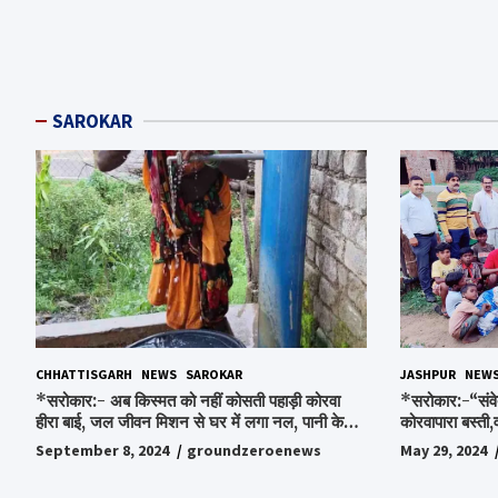
SAROKAR
CHHATTISGARH
NEWS
SAROKAR
JASHPUR
NEW
*सरोकार:- अब किस्मत को नहीं कोसती पहाड़ी कोरवा
*सरोकार:-“संवे
हीरा बाई, जल जीवन मिशन से घर में लगा नल, पानी के
कोरवापारा बस्ती,
लिए रोज होने वाली टेंशन से मिली मुक्ति…*
चॉकलेट, स्टेशनर
September 8, 2024
groundzeroenews
May 29, 2024
पाकर भाव विभोर 
स्व.विश्वबंधु क