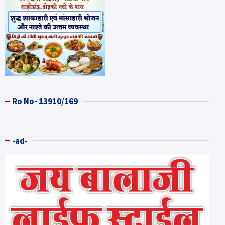
Ro No- 13910/169
-ad-