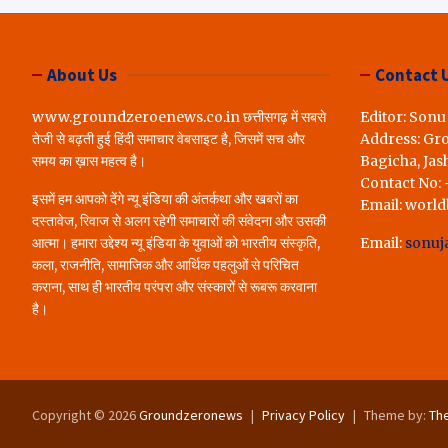
लोगों ने रखी अपन
करेंगे पूरा..*
About Us
Contact 
www.groundzeroenews.co.in छत्तीसगढ़ में सबसे
Editor: Sonu
तेजी से बढ़ती हुई हिंदी समाचार वेबसाइट है, जिसमें सच और
Address: Gr
समय का ख़ास महत्व है।
Bagicha, Jas
Contact No:
इसमें हम आपको देंगे न्यू इंडिया की अंतर्कथा और खबरों का
Email: worl
दस्तावेज, रिवाज से अलग रहेगी समाचारों की संवेदना और उसकी
आत्मा। हमारा उद्देश्य न्यू इंडिया के युवाओं को भारतीय संस्कृति,
Email:
sonuj
कला, राजनीति, सामाजिक और आर्थिक पहलुओं से परिचित
कराना, साथ ही भारतीय परंपरा और संस्कारों से रूबरू करवाना
है।
Copyright © 2026
Groundzeronews
Privacy Policy
Theme by:
Th