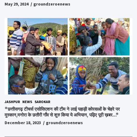
अपनों को पाकर भाव विभोर हुए लोग,संवेदना समूह के संस्थापक स्व.विश्वबंधु को
May 29, 2024
groundzeroenews
किया गया याद,समाजसेवी और समूह के लोगों ने रखी अपनी राय,कहा स्व.शर्मा के
अधूरे सपने को करेंगे पूरा..*
JASHPUR
NEWS
SAROKAR
*छत्तीसगढ़ टीचर्स एसोसिएशन की टीम ने लाई पहाड़ी कोरवाओं के चेहरे पर
मुस्कान,मनोरा के छतौरी गाँव से शुरु किया ये अभियान, पढ़िए पूरी ख़बर…*
December 18, 2023
groundzeroenews