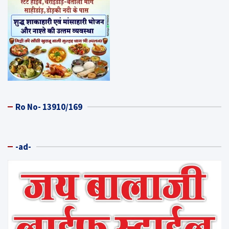
Ro No- 13910/169
-ad-