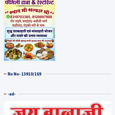
Ro No- 13910/169
-ad-