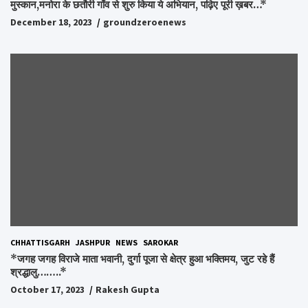
मुस्कान,मनोरा के छतौरी गाँव से शुरु किया ये अभियान, पढ़िए पूरी ख़बर…*
December 18, 2023
groundzeroenews
CHHATTISGARH
JASHPUR
NEWS
SAROKAR
*जगह जगह विराजे माता भवानी, दुर्गा पूजा से क्षेत्र हुआ भक्तिमय, जुट रहे हैं
श्रद्धालु……..*
October 17, 2023
Rakesh Gupta