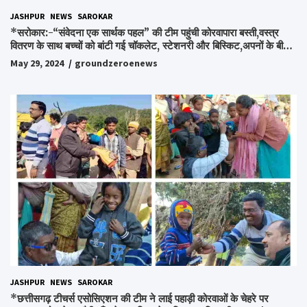
JASHPUR
NEWS
SAROKAR
*सरोकार:-“संवेदना एक सार्थक पहल” की टीम पहुंची कोरवापारा बस्ती,वस्त्र
वितरण के साथ बच्चों को बांटी गई चॉकलेट, स्टेशनरी और बिस्किट,अपनों के बीच
अपनों को पाकर भाव विभोर हुए लोग,संवेदना समूह के संस्थापक स्व.विश्वबंधु को
May 29, 2024
groundzeroenews
किया गया याद,समाजसेवी और समूह के लोगों ने रखी अपनी राय,कहा स्व.शर्मा के
अधूरे सपने को करेंगे पूरा..*
JASHPUR
NEWS
SAROKAR
*छत्तीसगढ़ टीचर्स एसोसिएशन की टीम ने लाई पहाड़ी कोरवाओं के चेहरे पर