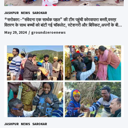
JASHPUR
NEWS
SAROKAR
*सरोकार:-“संवेदना एक सार्थक पहल” की टीम पहुंची कोरवापारा बस्ती,वस्त्र
वितरण के साथ बच्चों को बांटी गई चॉकलेट, स्टेशनरी और बिस्किट,अपनों के बीच
अपनों को पाकर भाव विभोर हुए लोग,संवेदना समूह के संस्थापक स्व.विश्वबंधु को
May 29, 2024
groundzeroenews
किया गया याद,समाजसेवी और समूह के लोगों ने रखी अपनी राय,कहा स्व.शर्मा के
अधूरे सपने को करेंगे पूरा..*
JASHPUR
NEWS
SAROKAR