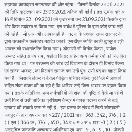
सहायक कार्यक्रम समन्वयक की ओर रहेगा। जिसमें दिनांक 23.06.2021
की तिथि कूटरचना कर 23.09.2021 अंकित की गई है। इस सूचना क्रं ०
16 में दिनांक 22 . 09.2021 को कूटरचना कर 23.09.2021 किसके द्वारा
और किस उददेश्य से किया गया, इस संबंध में पुलिस के द्वारा कोई जांच नहीं
की गई है। जो एक गंभीर लापरवाही है। घटना के पश्चात राज्य सरकार के
द्वारा तत्कालीन कलेक्टर महादेव कावरे, एसडीएम ज्योति बबली कुजूर व श्री
अम्बष्ट को स्थानांतरित किया गया। डीएमसी सी विनोद पैंकरा , राजेश
अम्बष्ट सहित संजय राम , यशोदा सिदार सहित अन्य कर्मचारियों को निलंबित
किया गया था। पर प्रकरण की जांच एवं विचारण के दौरान ही विनोद पैंकरा
एवं राजेश अम्बष्ट , का विलबंन समाप्त कर उन्हें पुनः उसी पद पर बहाल किया
गया है। जिसको लेकर न केवल पीड़िता परिवार बल्कि पुरे जिले में आश्चर्य
सहित शंका व्यक्त की जा रही है कि आखिर उन्हें किस आधार पर बहाल किया
गया। इसके अतिरिक्त अन्य कर्मचारियों जो शंका की दृष्टि से देखे जा रहे थे
उन्हें फिर से उसी बालिका प्रशिक्षण केन्द्र मे वापस पदस्थ करने से कई
प्रकार की शंकाये जन्म ले रही हैं। इस घटना के संबंध में सिटी कोतवाली
जशपुर के द्वारा अपराध क्रं ० 227 / 2021 धारा -363 , 342 , 376 , ( 2
) ( एल ) 366 क , 3761 , 450 , 34 द ० भ ० सं ० धारा -3 ( 2 ) ( 5 )
अनुसूचित जनजाति अत्याचार अधिनियम एवं धारा : 5 , 6 , 9 , 10 , पोक्सो