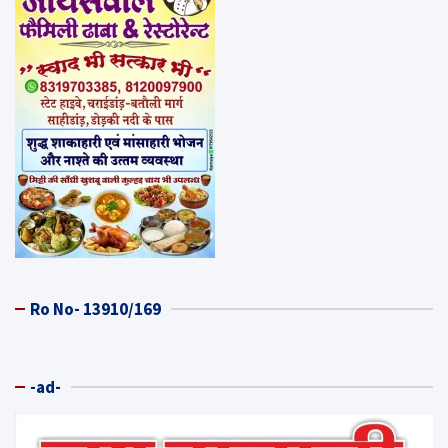
Ro No- 13910/169
-ad-