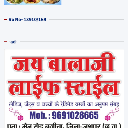
Ro No- 13910/169
-ad-