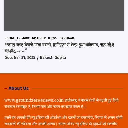
CHHATTISGARH
JASHPUR
NEWS
SAROKAR
*जगह जगह विराजे माता भवानी, दुर्गा पूजा से क्षेत्र हुआ भक्तिमय, जुट रहे हैं
श्रद्धालु……..*
October 17, 2023
Rakesh Gupta
About Us
www.groundzeroenews.co.in छत्तीसगढ़ में सबसे तेजी से बढ़ती हुई हिंदी
समाचार वेबसाइट है, जिसमें सच और समय का ख़ास महत्व है।
इसमें हम आपको देंगे न्यू इंडिया की अंतर्कथा और खबरों का दस्तावेज, रिवाज से अलग रहेगी
समाचारों की संवेदना और उसकी आत्मा। हमारा उद्देश्य न्यू इंडिया के युवाओं को भारतीय