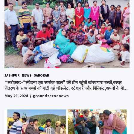
JASHPUR
NEWS
SAROKAR
*सरोकार:-“संवेदना एक सार्थक पहल” की टीम पहुंची कोरवापारा बस्ती,वस्त्र
वितरण के साथ बच्चों को बांटी गई चॉकलेट, स्टेशनरी और बिस्किट,अपनों के बीच
अपनों को पाकर भाव विभोर हुए लोग,संवेदना समूह के संस्थापक स्व.विश्वबंधु को
May 29, 2024
groundzeroenews
किया गया याद,समाजसेवी और समूह के लोगों ने रखी अपनी राय,कहा स्व.शर्मा के
अधूरे सपने को करेंगे पूरा..*