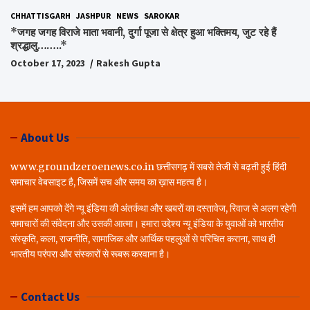
CHHATTISGARH
JASHPUR
NEWS
SAROKAR
*जगह जगह विराजे माता भवानी, दुर्गा पूजा से क्षेत्र हुआ भक्तिमय, जुट रहे हैं
श्रद्धालु……..*
October 17, 2023
Rakesh Gupta
About Us
www.groundzeroenews.co.in छत्तीसगढ़ में सबसे तेजी से बढ़ती हुई हिंदी
समाचार वेबसाइट है, जिसमें सच और समय का ख़ास महत्व है।
इसमें हम आपको देंगे न्यू इंडिया की अंतर्कथा और खबरों का दस्तावेज, रिवाज से अलग रहेगी
समाचारों की संवेदना और उसकी आत्मा। हमारा उद्देश्य न्यू इंडिया के युवाओं को भारतीय
संस्कृति, कला, राजनीति, सामाजिक और आर्थिक पहलुओं से परिचित कराना, साथ ही
भारतीय परंपरा और संस्कारों से रूबरू करवाना है।
Contact Us