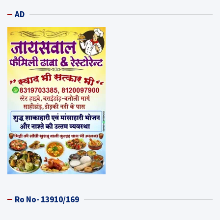
AD
Ro No- 13910/169