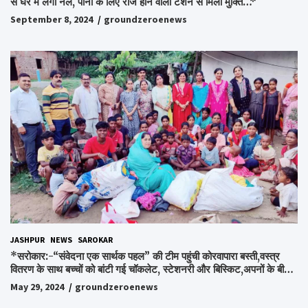
से घर में लगा नल, पानी के लिए रोज होने वाली टेंशन से मिली मुक्ति…*
September 8, 2024
groundzeroenews
JASHPUR
NEWS
SAROKAR
*सरोकार:-“संवेदना एक सार्थक पहल” की टीम पहुंची कोरवापारा बस्ती,वस्त्र
वितरण के साथ बच्चों को बांटी गई चॉकलेट, स्टेशनरी और बिस्किट,अपनों के बीच
अपनों को पाकर भाव विभोर हुए लोग,संवेदना समूह के संस्थापक स्व.विश्वबंधु को
May 29, 2024
groundzeroenews
किया गया याद,समाजसेवी और समूह के लोगों ने रखी अपनी राय,कहा स्व.शर्मा के