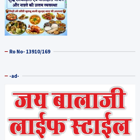
Ro No- 13910/169
-ad-