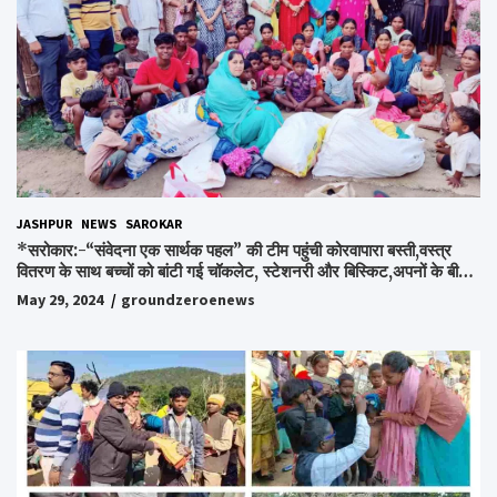
JASHPUR
NEWS
SAROKAR
*सरोकार:-“संवेदना एक सार्थक पहल” की टीम पहुंची कोरवापारा बस्ती,वस्त्र
वितरण के साथ बच्चों को बांटी गई चॉकलेट, स्टेशनरी और बिस्किट,अपनों के बीच
अपनों को पाकर भाव विभोर हुए लोग,संवेदना समूह के संस्थापक स्व.विश्वबंधु को
May 29, 2024
groundzeroenews
किया गया याद,समाजसेवी और समूह के लोगों ने रखी अपनी राय,कहा स्व.शर्मा के
अधूरे सपने को करेंगे पूरा..*