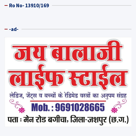
Ro No- 13910/169
-ad-