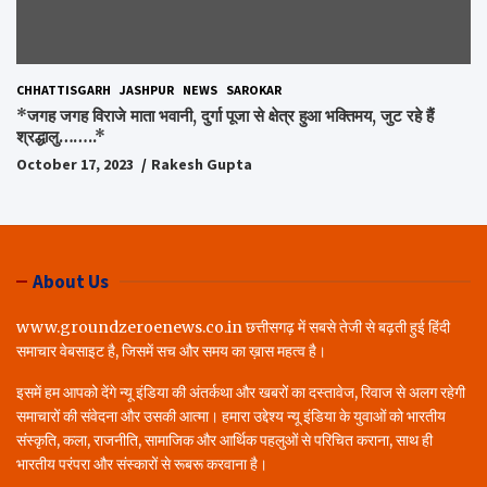
CHHATTISGARH
JASHPUR
NEWS
SAROKAR
*जगह जगह विराजे माता भवानी, दुर्गा पूजा से क्षेत्र हुआ भक्तिमय, जुट रहे हैं
श्रद्धालु……..*
October 17, 2023
Rakesh Gupta
About Us
www.groundzeroenews.co.in छत्तीसगढ़ में सबसे तेजी से बढ़ती हुई हिंदी
समाचार वेबसाइट है, जिसमें सच और समय का ख़ास महत्व है।
इसमें हम आपको देंगे न्यू इंडिया की अंतर्कथा और खबरों का दस्तावेज, रिवाज से अलग रहेगी
समाचारों की संवेदना और उसकी आत्मा। हमारा उद्देश्य न्यू इंडिया के युवाओं को भारतीय
संस्कृति, कला, राजनीति, सामाजिक और आर्थिक पहलुओं से परिचित कराना, साथ ही
भारतीय परंपरा और संस्कारों से रूबरू करवाना है।