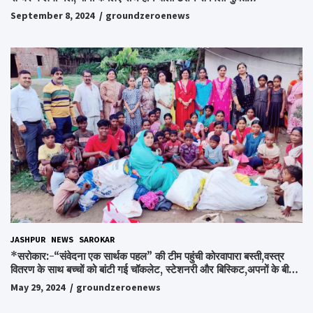
September 8, 2024
groundzeroenews
JASHPUR
NEWS
SAROKAR
*सरोकार:-“संवेदना एक सार्थक पहल” की टीम पहुंची कोरवापारा बस्ती,वस्त्र
वितरण के साथ बच्चों को बांटी गई चॉकलेट, स्टेशनरी और बिस्किट,अपनों के बीच
अपनों को पाकर भाव विभोर हुए लोग,संवेदना समूह के संस्थापक स्व.विश्वबंधु को
May 29, 2024
groundzeroenews
किया गया याद,समाजसेवी और समूह के लोगों ने रखी अपनी राय,कहा स्व.शर्मा के
अधूरे सपने को करेंगे पूरा..*