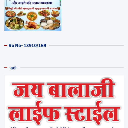
Ro No- 13910/169
-ad-