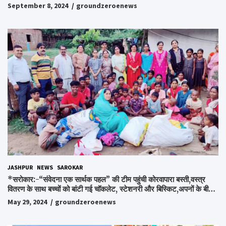
September 8, 2024
groundzeroenews
JASHPUR
NEWS
SAROKAR
*सरोकार:-“संवेदना एक सार्थक पहल” की टीम पहुंची कोरवापारा बस्ती,वस्त्र
वितरण के साथ बच्चों को बांटी गई चॉकलेट, स्टेशनरी और बिस्किट,अपनों के बीच
अपनों को पाकर भाव विभोर हुए लोग,संवेदना समूह के संस्थापक स्व.विश्वबंधु को
May 29, 2024
groundzeroenews
किया गया याद,समाजसेवी और समूह के लोगों ने रखी अपनी राय,कहा स्व.शर्मा के
अधूरे सपने को करेंगे पूरा..*