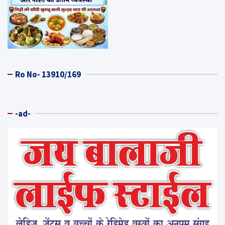
Ro No- 13910/169
-ad-