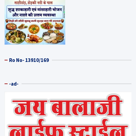
Ro No- 13910/169
-ad-