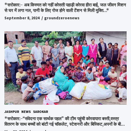
*सरोकार:- अब किस्मत को नहीं कोसती पहाड़ी कोरवा हीरा बाई, जल जीवन मिशन
से घर में लगा नल, पानी के लिए रोज होने वाली टेंशन से मिली मुक्ति…*
September 8, 2024
groundzeroenews
JASHPUR
NEWS
SAROKAR
*सरोकार:-“संवेदना एक सार्थक पहल” की टीम पहुंची कोरवापारा बस्ती,वस्त्र
वितरण के साथ बच्चों को बांटी गई चॉकलेट, स्टेशनरी और बिस्किट,अपनों के बीच
अपनों को पाकर भाव विभोर हुए लोग,संवेदना समूह के संस्थापक स्व.विश्वबंधु को