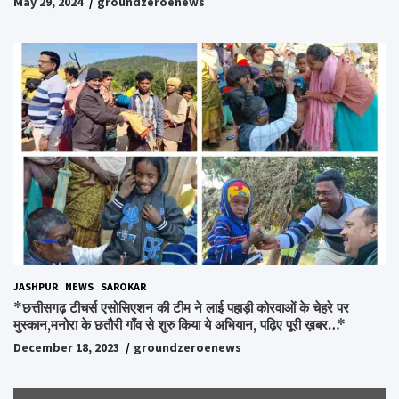
May 29, 2024
groundzeroenews
किया गया याद,समाजसेवी और समूह के लोगों ने रखी अपनी राय,कहा स्व.शर्मा के
अधूरे सपने को करेंगे पूरा..*
JASHPUR
NEWS
SAROKAR
*छत्तीसगढ़ टीचर्स एसोसिएशन की टीम ने लाई पहाड़ी कोरवाओं के चेहरे पर
मुस्कान,मनोरा के छतौरी गाँव से शुरु किया ये अभियान, पढ़िए पूरी ख़बर…*
December 18, 2023
groundzeroenews