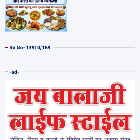
Ro No- 13910/169
-ad-