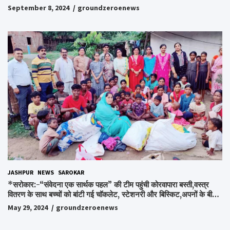
September 8, 2024
groundzeroenews
JASHPUR
NEWS
SAROKAR
*सरोकार:-“संवेदना एक सार्थक पहल” की टीम पहुंची कोरवापारा बस्ती,वस्त्र
वितरण के साथ बच्चों को बांटी गई चॉकलेट, स्टेशनरी और बिस्किट,अपनों के बीच
अपनों को पाकर भाव विभोर हुए लोग,संवेदना समूह के संस्थापक स्व.विश्वबंधु को
May 29, 2024
groundzeroenews
किया गया याद,समाजसेवी और समूह के लोगों ने रखी अपनी राय,कहा स्व.शर्मा के
अधूरे सपने को करेंगे पूरा..*