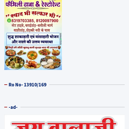
Ro No- 13910/169
-ad-