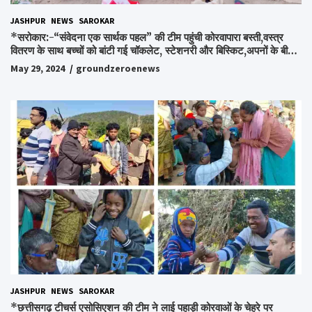
JASHPUR
NEWS
SAROKAR
*सरोकार:-“संवेदना एक सार्थक पहल” की टीम पहुंची कोरवापारा बस्ती,वस्त्र
वितरण के साथ बच्चों को बांटी गई चॉकलेट, स्टेशनरी और बिस्किट,अपनों के बीच
अपनों को पाकर भाव विभोर हुए लोग,संवेदना समूह के संस्थापक स्व.विश्वबंधु को
May 29, 2024
groundzeroenews
किया गया याद,समाजसेवी और समूह के लोगों ने रखी अपनी राय,कहा स्व.शर्मा के
अधूरे सपने को करेंगे पूरा..*
JASHPUR
NEWS
SAROKAR
*छत्तीसगढ़ टीचर्स एसोसिएशन की टीम ने लाई पहाड़ी कोरवाओं के चेहरे पर