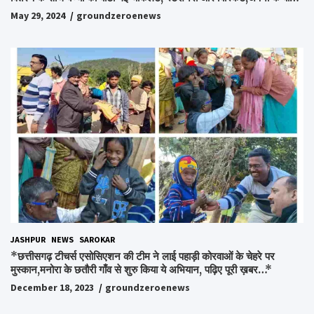
अपनों को पाकर भाव विभोर हुए लोग,संवेदना समूह के संस्थापक स्व.विश्वबंधु को
May 29, 2024
groundzeroenews
किया गया याद,समाजसेवी और समूह के लोगों ने रखी अपनी राय,कहा स्व.शर्मा के
अधूरे सपने को करेंगे पूरा..*
JASHPUR
NEWS
SAROKAR
*छत्तीसगढ़ टीचर्स एसोसिएशन की टीम ने लाई पहाड़ी कोरवाओं के चेहरे पर
मुस्कान,मनोरा के छतौरी गाँव से शुरु किया ये अभियान, पढ़िए पूरी ख़बर…*
December 18, 2023
groundzeroenews