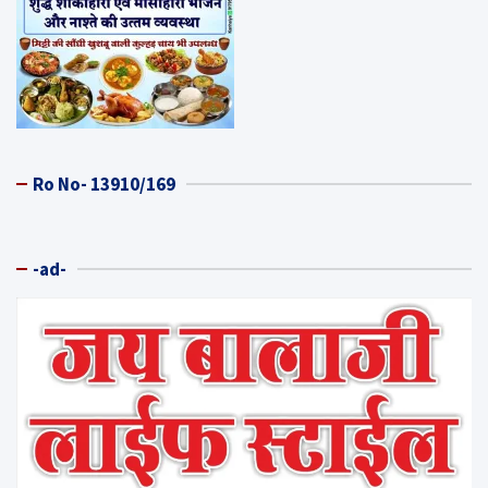
Ro No- 13910/169
-ad-