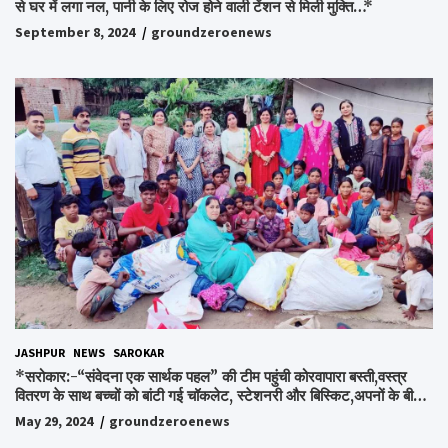
से घर में लगा नल, पानी के लिए रोज होने वाली टेंशन से मिली मुक्ति…*
September 8, 2024
groundzeroenews
JASHPUR
NEWS
SAROKAR
*सरोकार:-“संवेदना एक सार्थक पहल” की टीम पहुंची कोरवापारा बस्ती,वस्त्र
वितरण के साथ बच्चों को बांटी गई चॉकलेट, स्टेशनरी और बिस्किट,अपनों के बीच
अपनों को पाकर भाव विभोर हुए लोग,संवेदना समूह के संस्थापक स्व.विश्वबंधु को
May 29, 2024
groundzeroenews
किया गया याद,समाजसेवी और समूह के लोगों ने रखी अपनी राय,कहा स्व.शर्मा के