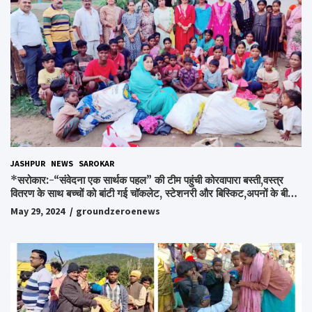
JASHPUR
NEWS
SAROKAR
*सरोकार:-“संवेदना एक सार्थक पहल” की टीम पहुंची कोरवापारा बस्ती,वस्त्र
वितरण के साथ बच्चों को बांटी गई चॉकलेट, स्टेशनरी और बिस्किट,अपनों के बीच
अपनों को पाकर भाव विभोर हुए लोग,संवेदना समूह के संस्थापक स्व.विश्वबंधु को
May 29, 2024
groundzeroenews
किया गया याद,समाजसेवी और समूह के लोगों ने रखी अपनी राय,कहा स्व.शर्मा के
अधूरे सपने को करेंगे पूरा..*