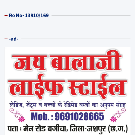
Ro No- 13910/169
-ad-